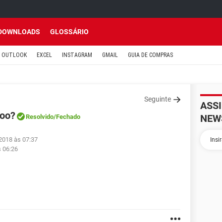
DOWNLOADS
GLOSSÁRIO
OUTLOOK
EXCEL
INSTAGRAM
GMAIL
GUIA DE COMPRAS
Seguinte
ASS
doo?
NEW
Resolvido
/Fechado
2018 às 07:37
s 06:26