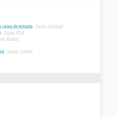
a caixa de entrada
-
Dicas -Hotmail
4
-
Dicas -PS4
cas -Badoo
ica
-
Dicas -Twitter