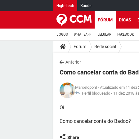
High-Tech
Saúde
FÓRUM
DICAS
JOGOS
WHATSAPP
CELULAR
FACEBOOK
Fórum
Rede social
Anterior
Como cancelar conta do Ba
Marcelopohl
- Atualizado em 11 dez 
Perfil bloqueado -
11 dez 2018 à
Oi
Como cancelar conta do Badoo?
Share