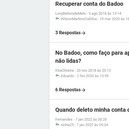
Recuperar conta do Badoo
LevyBelisiodeMelo
-
5 ago 2018 às 13:14
WilsonMartinsDaSilva
-
19 mar 2020 às 1
3 Respostas
No Badoo, como faço para a
não lidas?
KtiaOliveira
-
20 nov 2018 às 20:13
Eduardo
-
2 fev 2020 às 13:59
6 Respostas
Quando deleto minha conta
Fernandes
-
7 jan 2022 às 00:26
ninha25
-
7 jan 2022 às 05:34