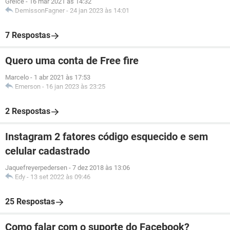
Greice
-
16 mar 2021 às 14:32
DemissonFagner
-
24 jan 2023 às 14:01
7 Respostas
Quero uma conta de Free fire
Marcelo
-
1 abr 2021 às 17:53
Emerson
-
16 jan 2023 às 23:25
2 Respostas
Instagram 2 fatores código esquecido e sem
celular cadastrado
Jaquefreyerpedersen
-
7 dez 2018 às 13:06
Edy
-
13 set 2022 às 09:46
25 Respostas
Como falar com o suporte do Facebook?