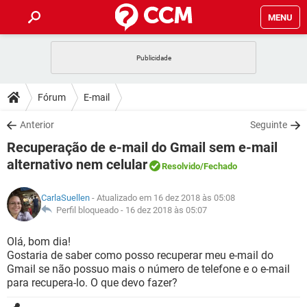
MENU
INÍCIO
JOGOS
WHATSAPP
DICAS
Fórum
E-mail
CELULAR
FACEBOOK
JOGOS
WHATSAPP
DOWNLOADS
Anterior
Seguinte
OUTLOOK
EXCEL
CELULAR
FACEBOOK
Recuperação de e-mail do Gmail sem e-mail
INSTAGRAM
JOGOS
GMAIL
WHATSAPP
FÓRUM
OUTLOOK
EXCEL
alternativo nem celular
Resolvido
/Fechado
GUIA DE COMPRAS
CELULAR
FACEBOOK
INSTAGRAM
JOGOS
GMAIL
WHATSAPP
GLOSSÁRIO
OUTLOOK
EXCEL
CarlaSuellen
- Atualizado em 16 dez 2018 às 05:08
GUIA DE COMPRAS
CELULAR
FACEBOOK
Perfil bloqueado -
16 dez 2018 às 05:07
INSTAGRAM
JOGOS
GMAIL
WHATSAPP
OUTLOOK
EXCEL
Olá, bom dia!
GUIA DE COMPRAS
CELULAR
FACEBOOK
INSTAGRAM
GMAIL
Gostaria de saber como posso recuperar meu e-mail do
OUTLOOK
EXCEL
Gmail se não possuo mais o número de telefone e o e-mail
GUIA DE COMPRAS
para recupera-lo. O que devo fazer?
INSTAGRAM
GMAIL