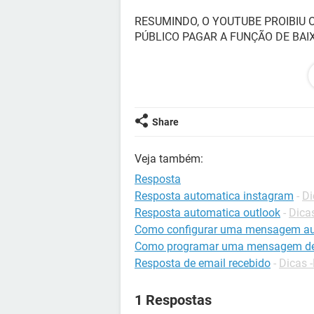
RESUMINDO, O YOUTUBE PROIBIU 
PÚBLICO PAGAR A FUNÇÃO DE BAIX
Configuração:
Android / Chrome 71.0.35
Share
Veja também:
Resposta
Resposta automatica instagram
-
Di
Resposta automatica outlook
-
Dica
Como configurar uma mensagem au
Como programar uma mensagem de 
Resposta de email recebido
-
Dicas -
1 Respostas