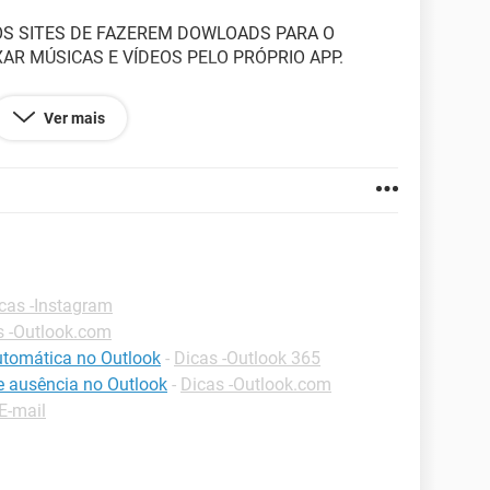
OS SITES DE FAZEREM DOWLOADS PARA O
AR MÚSICAS E VÍDEOS PELO PRÓPRIO APP.
Ver mais
78.99
cas -Instagram
s -Outlook.com
tomática no Outlook
-
Dicas -Outlook 365
ausência no Outlook
-
Dicas -Outlook.com
E-mail