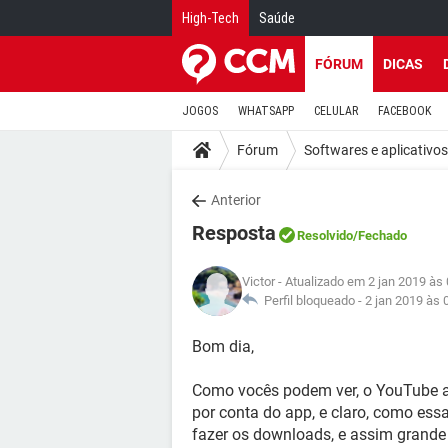
High-Tech
Saúde
FÓRUM
DICAS
JOGOS
WHATSAPP
CELULAR
FACEBOOK
Fórum
Softwares e aplicativos
Anterior
Resposta
Resolvido
/Fechado
Victor
- Atualizado em 2 jan 2019 às
Perfil bloqueado -
2 jan 2019 às 
Bom dia,
Como vocês podem ver, o YouTube a
por conta do app, e claro, como essa
fazer os downloads, e assim grande 