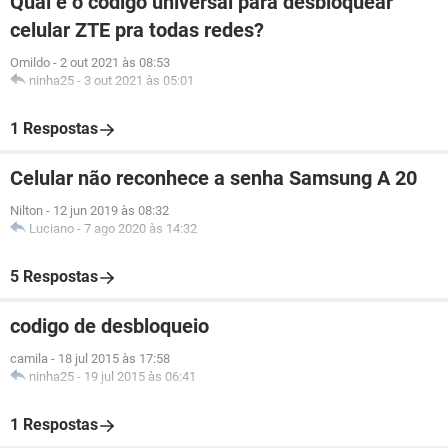
Qual é o código universal para desbloquear
celular ZTE pra todas redes?
Omildo
-
2 out 2021 às 08:53
ninha25
-
3 out 2021 às 05:01
1 Respostas
Celular não reconhece a senha Samsung A 20
Nilton
-
12 jun 2019 às 08:32
Luciano
-
7 ago 2020 às 14:32
5 Respostas
codigo de desbloqueio
camila
-
18 jul 2015 às 17:58
ninha25
-
19 jul 2015 às 06:41
1 Respostas