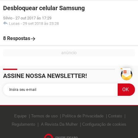
Desbloquear celular Samsung
Silvio
-
27 out 2017 às 17:29
Lucas
-
29 set 2018 às 23:28
8 Respostas
ASSINE NOSSA NEWSLETTER!
Equipe
Termos de uso
Política de Privacidade
Contato
Regulamento
A Revista Da Mulher
Configuração de cookies