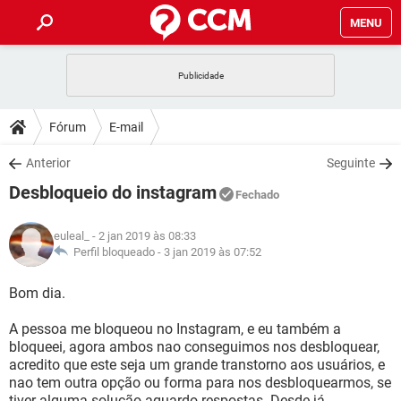
MENU
INÍCIO
JOGOS
WHATSAPP
DICAS
Fórum
E-mail
CELULAR
FACEBOOK
JOGOS
WHATSAPP
DOWNLOADS
Anterior
Seguinte
OUTLOOK
EXCEL
CELULAR
FACEBOOK
Desbloqueio do instagram
INSTAGRAM
JOGOS
GMAIL
WHATSAPP
Fechado
FÓRUM
OUTLOOK
EXCEL
GUIA DE COMPRAS
CELULAR
FACEBOOK
euleal_
- 2 jan 2019 às 08:33
INSTAGRAM
JOGOS
GMAIL
WHATSAPP
GLOSSÁRIO
Perfil bloqueado -
3 jan 2019 às 07:52
OUTLOOK
EXCEL
GUIA DE COMPRAS
CELULAR
FACEBOOK
INSTAGRAM
JOGOS
GMAIL
WHATSAPP
Bom dia.
OUTLOOK
EXCEL
GUIA DE COMPRAS
CELULAR
FACEBOOK
A pessoa me bloqueou no Instagram, e eu também a
INSTAGRAM
GMAIL
bloqueei, agora ambos nao conseguimos nos desbloquear,
OUTLOOK
EXCEL
GUIA DE COMPRAS
acredito que este seja um grande transtorno aos usuários, e
INSTAGRAM
GMAIL
nao tem outra opção ou forma para nos desbloquearmos, se
tiver alguma solução aguardo respostas. Desde já .