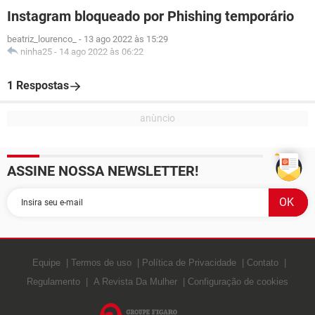
Instagram bloqueado por Phishing temporário
beatriz_lourenco_
-
13 ago 2022 às 15:29
ninha25
-
14 ago 2022 às 06:22
1 Respostas
ASSINE NOSSA NEWSLETTER!
Equipe
Termos de uso
Política de Privacidade
Contato
Regulamento
A Revista Da Mulher
Configuração de cookies