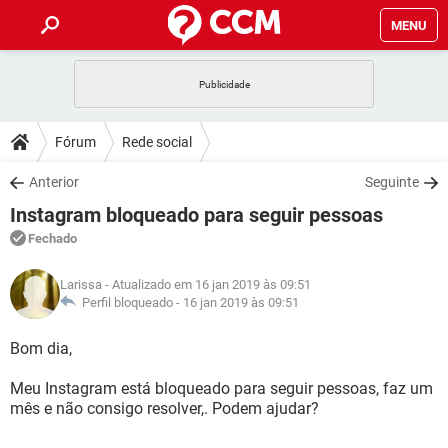
MENU
INÍCIO
JOGOS
WHATSAPP
DICAS
Fórum
Rede social
CELULAR
FACEBOOK
JOGOS
WHATSAPP
DOWNLOADS
Anterior
Seguinte
OUTLOOK
EXCEL
CELULAR
FACEBOOK
Instagram bloqueado para seguir pessoas
INSTAGRAM
JOGOS
GMAIL
WHATSAPP
FÓRUM
OUTLOOK
EXCEL
Fechado
GUIA DE COMPRAS
CELULAR
FACEBOOK
INSTAGRAM
JOGOS
GMAIL
WHATSAPP
GLOSSÁRIO
OUTLOOK
Larissa
- Atualizado em 16 jan 2019 às 09:51
EXCEL
GUIA DE COMPRAS
CELULAR
FACEBOOK
Perfil bloqueado -
16 jan 2019 às 09:51
INSTAGRAM
JOGOS
GMAIL
WHATSAPP
OUTLOOK
EXCEL
Bom dia,
GUIA DE COMPRAS
CELULAR
FACEBOOK
INSTAGRAM
GMAIL
Meu Instagram está bloqueado para seguir pessoas, faz um
OUTLOOK
EXCEL
GUIA DE COMPRAS
mês e não consigo resolver,. Podem ajudar?
INSTAGRAM
GMAIL