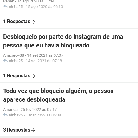
Renan
-
14 ago 2020 às 11:34
ninha25
-
15 ago 2020 às 06:10
1 Respostas
Desbloqueio por parte do Instagram de uma
pessoa que eu havia bloqueado
Anacarol-38
-
14 set 2021 às 07:07
ninha25
-
14 set 2021 às 07:18
1 Respostas
Toda vez que bloqueio alguém, a pessoa
aparece desbloqueada
Amanda
-
25 fev 2022 às 07:17
ninha25
-
1 mar 2022 às 06:38
3 Respostas