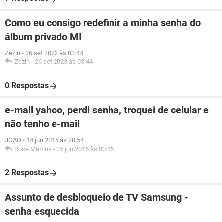
Como eu consigo redefinir a minha senha do
álbum privado MI
Zezin
-
26 set 2023 às 03:44
Zezin
-
26 set 2023 às 03:44
0 Respostas
e-mail yahoo, perdi senha, troquei de celular e
não tenho e-mail
JOAO
-
14 jun 2015 às 20:54
Rose Martins
-
25 jun 2016 às 00:16
2 Respostas
Assunto de desbloqueio de TV Samsung -
senha esquecida