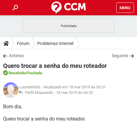
MENU
INÍCIO
JOGOS
WHATSAPP
DICAS
Fórum
Problemas Internet
CELULAR
FACEBOOK
JOGOS
WHATSAPP
DOWNLOADS
Anterior
Seguinte
OUTLOOK
EXCEL
CELULAR
FACEBOOK
Quero trocar a senha do meu roteador
INSTAGRAM
JOGOS
GMAIL
WHATSAPP
FÓRUM
OUTLOOK
EXCEL
Resolvido
/Fechado
GUIA DE COMPRAS
CELULAR
FACEBOOK
INSTAGRAM
JOGOS
GMAIL
WHATSAPP
GLOSSÁRIO
OUTLOOK
Luzinetefeliz
- Atualizado em 18 mar 2019 às 06:31
EXCEL
GUIA DE COMPRAS
CELULAR
FACEBOOK
Perfil bloqueado -
18 mar 2019 às 06:32
INSTAGRAM
JOGOS
GMAIL
WHATSAPP
OUTLOOK
EXCEL
Bom dia,
GUIA DE COMPRAS
CELULAR
FACEBOOK
INSTAGRAM
GMAIL
Quero trocar a senha do meu roteador.
OUTLOOK
EXCEL
GUIA DE COMPRAS
INSTAGRAM
GMAIL