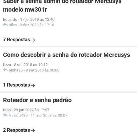
Saber a senha admin do roteador Mercusys
modelo mw301r
Eduardo
-
17 jul 2019 às 12:40
silva
-
2 dez 2020 às 17:18
7 Respostas
Como descobrir a senha do roteador Mercusys
Ilzza
-
8 set 2018 às 10:12
ninha25
-
9 set 2018 às 06:00
1 Respostas
Roteador e senha padrão
Iago
-
29 jun 2022 às 17:57
Vazluiz480
-
11 mai 2023 às 00:07
2 Respostas