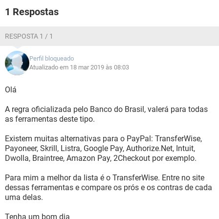
da medida, foi informado:
1 Respostas
“Sim, a informação é verdadeira. O PayPal está entrando
neste processo para se adequar às regras do Banco Central
do Brasil.
RESPOSTA 1 / 1
Em relação à sua dúvida, você ainda vai continuar fazendo
Perfil bloqueado
pagamentos normalmente em dólar. Porém, não mais com o
Atualizado em 18 mar 2019 às 08:03
saldo PayPal, e sim com um cartão de crédito. Não
podemos manter saldo internacional em contas PayPal
Olá
brasileira segundo o Banco Central do Brasil.
A regra oficializada pelo Banco do Brasil, valerá para todas
Fica tranquila que em breve você receberá com todos os
as ferramentas deste tipo.
esclarecimentos detalhados sobre o motivo desta
legislação.”
Existem muitas alternativas para o PayPal: TransferWise,
Payoneer, Skrill, Listra, Google Pay, Authorize.Net, Intuit,
Existe alguma ferramenta semelhante ao PayPal onde seria
Dwolla, Braintree, Amazon Pay, 2Checkout por exemplo.
possível manter o saldo e realizar compras com moedas
estrangeiras no Brasil?
Para mim a melhor da lista é o TransferWise. Entre no site
dessas ferramentas e compare os prós e os contras de cada
uma delas.
Tenha um bom dia