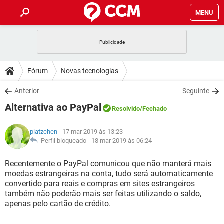
MENU
INÍCIO
JOGOS
WHATSAPP
DICAS
Fórum
Novas tecnologias
CELULAR
FACEBOOK
JOGOS
WHATSAPP
DOWNLOADS
Anterior
Seguinte
OUTLOOK
EXCEL
CELULAR
FACEBOOK
Alternativa ao PayPal
INSTAGRAM
JOGOS
GMAIL
WHATSAPP
Resolvido
/Fechado
FÓRUM
OUTLOOK
EXCEL
GUIA DE COMPRAS
CELULAR
FACEBOOK
platzchen
- 17 mar 2019 às 13:23
INSTAGRAM
JOGOS
GMAIL
WHATSAPP
GLOSSÁRIO
Perfil bloqueado -
18 mar 2019 às 06:24
OUTLOOK
EXCEL
GUIA DE COMPRAS
CELULAR
FACEBOOK
INSTAGRAM
JOGOS
GMAIL
WHATSAPP
Recentemente o PayPal comunicou que não manterá mais
OUTLOOK
EXCEL
moedas estrangeiras na conta, tudo será automaticamente
GUIA DE COMPRAS
CELULAR
FACEBOOK
convertido para reais e compras em sites estrangeiros
INSTAGRAM
GMAIL
também não poderão mais ser feitas utilizando o saldo,
OUTLOOK
EXCEL
GUIA DE COMPRAS
apenas pelo cartão de crédito.
INSTAGRAM
GMAIL