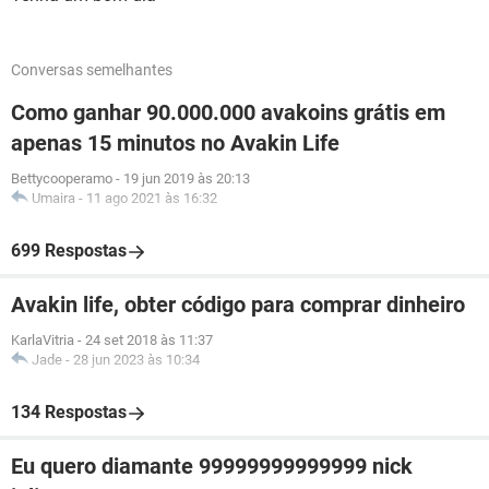
Conversas semelhantes
Como ganhar 90.000.000 avakoins grátis em
apenas 15 minutos no Avakin Life
Bettycooperamo
-
19 jun 2019 às 20:13
Umaira
-
11 ago 2021 às 16:32
699 Respostas
Avakin life, obter código para comprar dinheiro
KarlaVitria
-
24 set 2018 às 11:37
Jade
-
28 jun 2023 às 10:34
134 Respostas
Eu quero diamante 99999999999999 nick