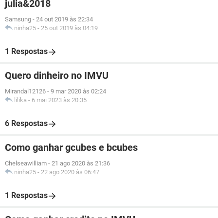
julia&2018
Samsung
-
24 out 2019 às 22:34
ninha25
-
25 out 2019 às 04:19
1 Respostas
Quero dinheiro no IMVU
Mirandal12126
-
9 mar 2020 às 02:24
lilika
-
6 mai 2023 às 20:35
6 Respostas
Como ganhar gcubes e bcubes
Chelseawilliam
-
21 ago 2020 às 21:36
ninha25
-
22 ago 2020 às 06:47
1 Respostas