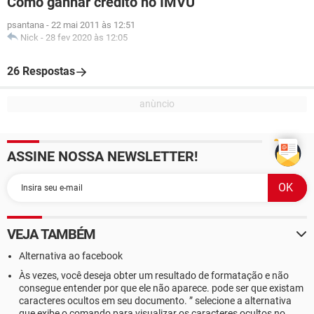
Como ganhar credito no IMVU
psantana
-
22 mai 2011 às 12:51
Nick
-
28 fev 2020 às 12:05
26 Respostas
ASSINE NOSSA NEWSLETTER!
VEJA TAMBÉM
Alternativa ao facebook
Às vezes, você deseja obter um resultado de formatação e não
consegue entender por que ele não aparece. pode ser que existam
caracteres ocultos em seu documento. ” selecione a alternativa
que exibe o comando para visualizar os caracteres ocultos no