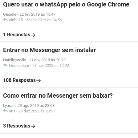
Quero usar o whatsApp pelo o Google Chrome
Gesiele
-
22 fev 2019 às 15:47
ninha25
-
23 fev 2019 às 04:56
1 Respostas
Entrar no Messenger sem instalar
Naiellyjamilly
-
11 nov 2018 às 20:29
Lindoaoluar
-
23 nov 2022 às 12:32
108 Respostas
Como entrar no Messenger sem baixar?
Lyaran
-
29 ago 2019 às 23:03
ana
-
25 dez 2022 às 20:51
3 Respostas