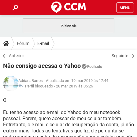
MENU
INÍCIO
JOGOS
WHATSAPP
DICAS
Fórum
E-mail
CELULAR
FACEBOOK
JOGOS
WHATSAPP
DOWNLOADS
Anterior
Seguinte
OUTLOOK
EXCEL
CELULAR
FACEBOOK
Não consigo acessa o Yahoo
INSTAGRAM
JOGOS
GMAIL
WHATSAPP
Fechado
FÓRUM
OUTLOOK
EXCEL
GUIA DE COMPRAS
CELULAR
FACEBOOK
AdrianaBarros
- Atualizado em 19 mar 2019 às 17:44
INSTAGRAM
JOGOS
GMAIL
WHATSAPP
GLOSSÁRIO
Perfil bloqueado -
28 mar 2019 às 05:26
OUTLOOK
EXCEL
GUIA DE COMPRAS
CELULAR
FACEBOOK
INSTAGRAM
JOGOS
GMAIL
WHATSAPP
Oi
OUTLOOK
EXCEL
GUIA DE COMPRAS
CELULAR
FACEBOOK
Eu tenho acesso ao e-mail do Yahoo do meu notebook
INSTAGRAM
GMAIL
pessoal. Porem, quero acessar do meu celular também.
OUTLOOK
EXCEL
GUIA DE COMPRAS
Entretanto, o e-mail e celular de recuperação da conta, já não
INSTAGRAM
GMAIL
exitem mais.Todas as tentativas que fiz, ele pergunta se
pode mandar a senha de recuperação para o celular que não