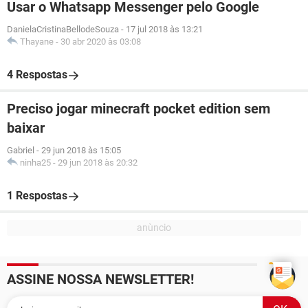
Usar o Whatsapp Messenger pelo Google
DanielaCristinaBellodeSouza
-
17 jul 2018 às 13:21
Thayane
-
30 abr 2020 às 03:08
4 Respostas
Preciso jogar minecraft pocket edition sem
baixar
Gabriel
-
29 jun 2018 às 15:05
ninha25
-
29 jun 2018 às 20:32
1 Respostas
ASSINE NOSSA NEWSLETTER!