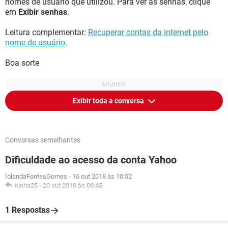
nomes de usuário que utilizou. Para ver as senhas, clique
em
Exibir senhas
.
Leitura complementar:
Recuperar contas da internet pelo
nome de usuário
.
Boa sorte
Exibir toda a conversa
Conversas semelhantes
Dificuldade ao acesso da conta Yahoo
IolandaFontesGomes
-
16 out 2018 às 10:52
ninha25
-
20 out 2018 às 06:45
1 Respostas