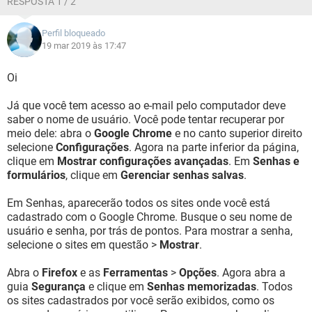
RESPOSTA 1 / 2
Perfil bloqueado
19 mar 2019 às 17:47
Oi
Já que você tem acesso ao e-mail pelo computador deve
saber o nome de usuário. Você pode tentar recuperar por
meio dele: abra o
Google Chrome
e no canto superior direito
selecione
Configurações
. Agora na parte inferior da página,
clique em
Mostrar configurações avançadas
. Em
Senhas e
formulários
, clique em
Gerenciar senhas salvas
.
Em Senhas, aparecerão todos os sites onde você está
cadastrado com o Google Chrome. Busque o seu nome de
usuário e senha, por trás de pontos. Para mostrar a senha,
selecione o sites em questão >
Mostrar
.
Abra o
Firefox
e as
Ferramentas
>
Opções
. Agora abra a
guia
Segurança
e clique em
Senhas memorizadas
. Todos
os sites cadastrados por você serão exibidos, como os