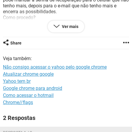
GUIA DE COMPRAS
tenho mais, depois para o e-mail que não tenho mais e
encerra as possibilidades.
Como procedo?
Ver mais
Já fiz varias pesquisas no Google e tentativas pelo Yahoo,
sem sucesso.
Obrigada
Share
Veja também:
Não consigo acessar o yahoo pelo google chrome
Atualizar chrome google
Yahoo tem br
Google chrome para android
Como acessar o hotmail
Chrome//flags
2 Respostas