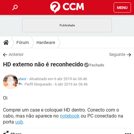
MENU
INÍCIO
JOGOS
WHATSAPP
DICAS
Fórum
Hardware
CELULAR
FACEBOOK
JOGOS
WHATSAPP
DOWNLOADS
Anterior
Seguinte
OUTLOOK
EXCEL
CELULAR
FACEBOOK
HD externo não é reconhecido
INSTAGRAM
JOGOS
GMAIL
WHATSAPP
Fechado
FÓRUM
OUTLOOK
EXCEL
GUIA DE COMPRAS
CELULAR
FACEBOOK
alaor
- Atualizado em 6 abr 2019 às 06:46
INSTAGRAM
JOGOS
GMAIL
WHATSAPP
GLOSSÁRIO
Perfil bloqueado -
6 abr 2019 às 06:46
OUTLOOK
EXCEL
GUIA DE COMPRAS
CELULAR
FACEBOOK
INSTAGRAM
JOGOS
GMAIL
WHATSAPP
Oi
OUTLOOK
EXCEL
GUIA DE COMPRAS
CELULAR
FACEBOOK
Comprei um case e coloquei HD dentro. Conecto com o
INSTAGRAM
GMAIL
cabo, mas não aparece no
notebook
ou PC conectado na
OUTLOOK
EXCEL
GUIA DE COMPRAS
porta
usb
.
INSTAGRAM
GMAIL