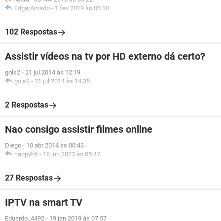
EdgarAmado
-
1 fev 2019 às 06:10
102 Respostas
Assistir vídeos na tv por HD externo dá certo?
gols2
-
21 jul 2014 às 12:19
gols2
-
21 jul 2014 às 14:35
2 Respostas
Nao consigo assistir filmes online
Diego
-
10 abr 2014 às 00:43
nappyhit
-
18 jun 2023 às 05:47
27 Respostas
IPTV na smart TV
Eduardo_4492
-
19 jan 2019 às 07:57