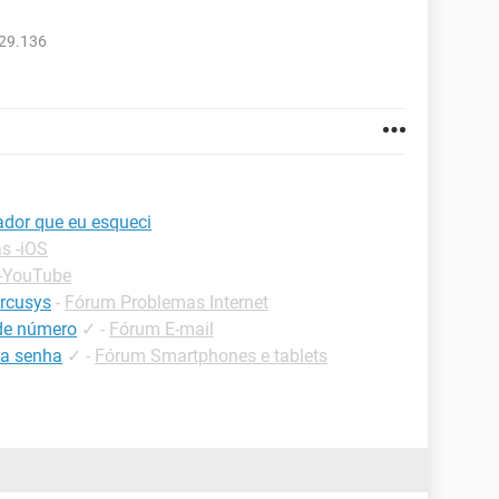
729.136
ador que eu esqueci
s -iOS
 -YouTube
rcusys
-
Fórum Problemas Internet
 de número
✓
-
Fórum E-mail
 a senha
✓
-
Fórum Smartphones e tablets