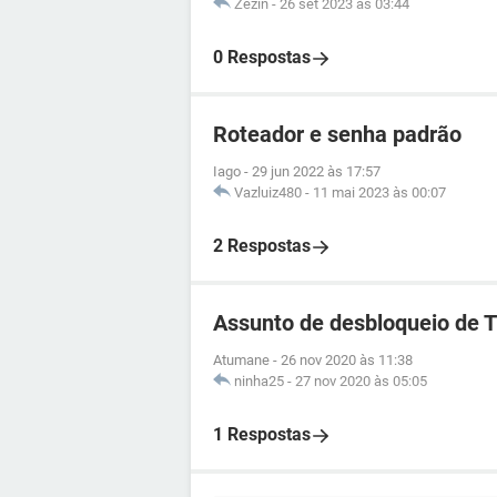
Zezin
-
26 set 2023 às 03:44
0 Respostas
Roteador e senha padrão
Iago
-
29 jun 2022 às 17:57
Vazluiz480
-
11 mai 2023 às 00:07
2 Respostas
Assunto de desbloqueio de 
Atumane
-
26 nov 2020 às 11:38
ninha25
-
27 nov 2020 às 05:05
1 Respostas