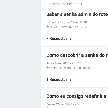
Conversas semelhantes
Saber a senha admin do ro
Eduardo
-
17 jul 2019 às 12:40
silva
-
2 dez 2020 às 17:18
7 Respostas
Como descobrir a senha do 
Ilzza
-
8 set 2018 às 10:12
ninha25
-
9 set 2018 às 06:00
1 Respostas
Como eu consigo redefinir a
Zezin
-
26 set 2023 às 03:44