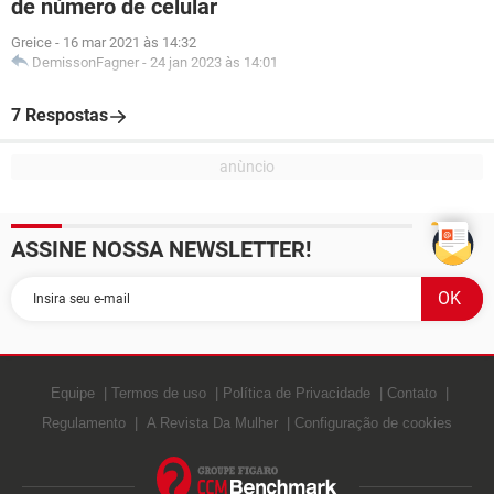
de número de celular
Greice
-
16 mar 2021 às 14:32
DemissonFagner
-
24 jan 2023 às 14:01
7 Respostas
ASSINE NOSSA NEWSLETTER!
Equipe
Termos de uso
Política de Privacidade
Contato
Regulamento
A Revista Da Mulher
Configuração de cookies