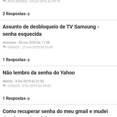
Rose Martins
-
25 jun 2016 às 00:16
2 Respostas
Assunto de desbloqueio de TV Samsung -
senha esquecida
Atumane
-
26 nov 2020 às 11:38
ninha25
-
27 nov 2020 às 05:05
1 Respostas
Não lembro da senha do Yahoo
Mariza
-
4 fev 2019 às 21:53
ninha25
-
5 fev 2019 às 04:45
1 Respostas
Como recuperar senha do meu gmail e mudei