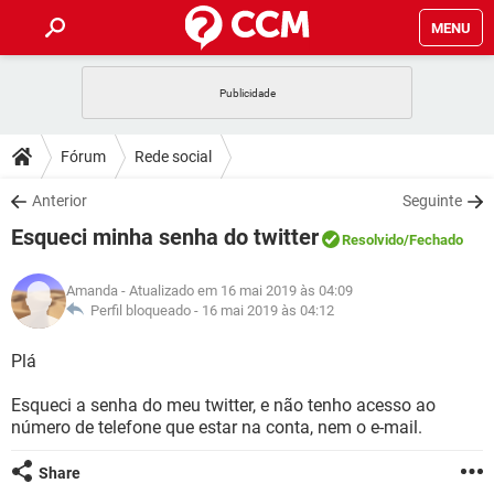
MENU
INÍCIO
JOGOS
WHATSAPP
DICAS
Fórum
Rede social
CELULAR
FACEBOOK
JOGOS
WHATSAPP
DOWNLOADS
Anterior
Seguinte
OUTLOOK
EXCEL
CELULAR
FACEBOOK
Esqueci minha senha do twitter
INSTAGRAM
JOGOS
GMAIL
WHATSAPP
Resolvido
/Fechado
FÓRUM
OUTLOOK
EXCEL
GUIA DE COMPRAS
CELULAR
FACEBOOK
Amanda
- Atualizado em 16 mai 2019 às 04:09
INSTAGRAM
JOGOS
GMAIL
WHATSAPP
GLOSSÁRIO
Perfil bloqueado -
16 mai 2019 às 04:12
OUTLOOK
EXCEL
GUIA DE COMPRAS
CELULAR
FACEBOOK
INSTAGRAM
JOGOS
GMAIL
WHATSAPP
Plá
OUTLOOK
EXCEL
GUIA DE COMPRAS
CELULAR
FACEBOOK
Esqueci a senha do meu twitter, e não tenho acesso ao
INSTAGRAM
GMAIL
número de telefone que estar na conta, nem o e-mail.
OUTLOOK
EXCEL
GUIA DE COMPRAS
INSTAGRAM
GMAIL
Share