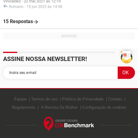
Vinivaldez
-
22 mai 2021 às 12:19
Romario
-
15 jun 2022 às 14:58
15 Respostas
ASSINE NOSSA NEWSLETTER!
Equipe
Termos de uso
Política de Privacidade
Contato
Regulamento
A Revista Da Mulher
Configuração de cookies