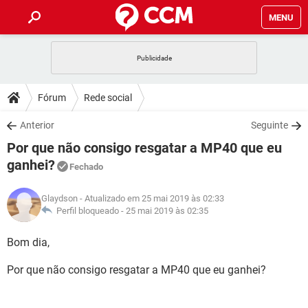
MENU
INÍCIO
JOGOS
WHATSAPP
DICAS
Fórum
Rede social
CELULAR
FACEBOOK
JOGOS
WHATSAPP
DOWNLOADS
Anterior
Seguinte
OUTLOOK
EXCEL
CELULAR
FACEBOOK
Por que não consigo resgatar a MP40 que eu
INSTAGRAM
JOGOS
GMAIL
WHATSAPP
FÓRUM
OUTLOOK
EXCEL
ganhei?
Fechado
GUIA DE COMPRAS
CELULAR
FACEBOOK
INSTAGRAM
JOGOS
GMAIL
WHATSAPP
GLOSSÁRIO
OUTLOOK
EXCEL
Glaydson
- Atualizado em 25 mai 2019 às 02:33
GUIA DE COMPRAS
CELULAR
FACEBOOK
Perfil bloqueado -
25 mai 2019 às 02:35
INSTAGRAM
JOGOS
GMAIL
WHATSAPP
OUTLOOK
EXCEL
Bom dia,
GUIA DE COMPRAS
CELULAR
FACEBOOK
INSTAGRAM
GMAIL
OUTLOOK
EXCEL
Por que não consigo resgatar a MP40 que eu ganhei?
GUIA DE COMPRAS
INSTAGRAM
GMAIL