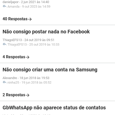
danieljapor
-
2 jun 2021 às 14:40
Amanda
-
9 out 2023 às 14:59
40 Respostas
Não consigo postar nada no Facebook
ThiagoEFS13
-
24 out 2019 às 09:51
ThiagoEFS13
-
25 out 2019 às 10:33
4 Respostas
Não consigo criar uma conta na Samsung
Alexandre
-
18 jun 2018 às 19:53
ninha25
-
19 jun 2018 às 05:52
2 Respostas
GbWhatsApp não aparece status de contatos