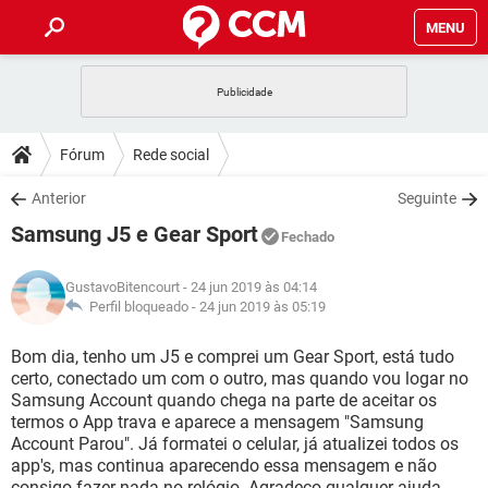
MENU
INÍCIO
JOGOS
WHATSAPP
DICAS
Fórum
Rede social
CELULAR
FACEBOOK
JOGOS
WHATSAPP
DOWNLOADS
Anterior
Seguinte
OUTLOOK
EXCEL
CELULAR
FACEBOOK
Samsung J5 e Gear Sport
INSTAGRAM
JOGOS
GMAIL
WHATSAPP
Fechado
FÓRUM
OUTLOOK
EXCEL
GUIA DE COMPRAS
CELULAR
FACEBOOK
GustavoBitencourt
- 24 jun 2019 às 04:14
INSTAGRAM
JOGOS
GMAIL
WHATSAPP
GLOSSÁRIO
Perfil bloqueado -
24 jun 2019 às 05:19
OUTLOOK
EXCEL
GUIA DE COMPRAS
CELULAR
FACEBOOK
INSTAGRAM
JOGOS
GMAIL
WHATSAPP
Bom dia, tenho um J5 e comprei um Gear Sport, está tudo
OUTLOOK
EXCEL
certo, conectado um com o outro, mas quando vou logar no
GUIA DE COMPRAS
CELULAR
FACEBOOK
Samsung Account quando chega na parte de aceitar os
INSTAGRAM
GMAIL
termos o App trava e aparece a mensagem "Samsung
OUTLOOK
EXCEL
GUIA DE COMPRAS
Account Parou". Já formatei o celular, já atualizei todos os
INSTAGRAM
GMAIL
app's, mas continua aparecendo essa mensagem e não
consigo fazer nada no relógio. Agradeço qualquer ajuda.