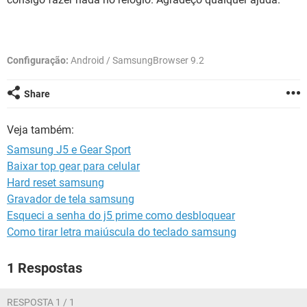
GUIA DE COMPRAS
Configuração:
Android / SamsungBrowser 9.2
Share
Veja também:
Samsung J5 e Gear Sport
Baixar top gear para celular
Hard reset samsung
Gravador de tela samsung
Esqueci a senha do j5 prime como desbloquear
Como tirar letra maiúscula do teclado samsung
1 Respostas
RESPOSTA 1 / 1