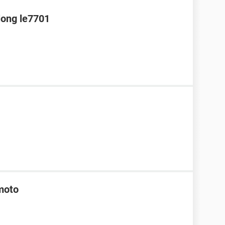
long le7701
moto