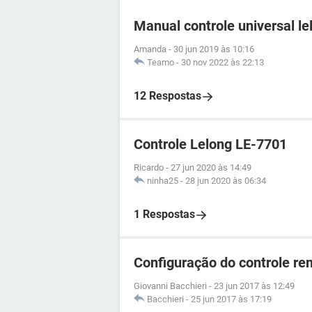
Manual controle universal le
Amanda
-
30 jun 2019 às 10:16
Teamo
-
30 nov 2022 às 22:13
12 Respostas
Controle Lelong LE-7701
Ricardo
-
27 jun 2020 às 14:49
ninha25
-
28 jun 2020 às 06:34
1 Respostas
Configuração do controle re
Giovanni Bacchieri
-
23 jun 2017 às 12:49
Bacchieri
-
25 jun 2017 às 17:19