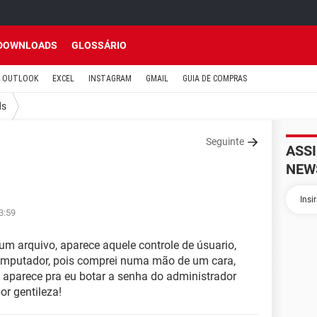
DOWNLOADS
GLOSSÁRIO
OUTLOOK
EXCEL
INSTAGRAM
GMAIL
GUIA DE COMPRAS
ds
Seguinte
ASS
NEW
3:59
um arquivo, aparece aquele controle de úsuario,
mputador, pois comprei numa mão de um cara,
 aparece pra eu botar a senha do administrador
r gentileza!