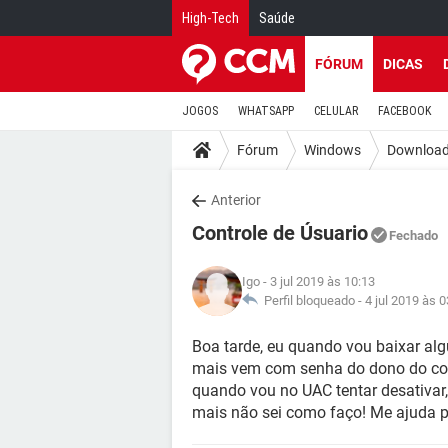
High-Tech
Saúde
FÓRUM
DICAS
JOGOS
WHATSAPP
CELULAR
FACEBOOK
Fórum
Windows
Downloa
Anterior
Controle de Úsuario
Fechado
Igo
- 3 jul 2019 às 10:13
Perfil bloqueado -
4 jul 2019 às 0
Boa tarde, eu quando vou baixar alg
mais vem com senha do dono do co
quando vou no UAC tentar desativar,
mais não sei como faço! Me ajuda po