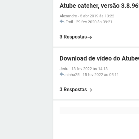
Atube catcher, versão 3.8.9
Alexandre
-
5 abr 2019 às 10:22
Emil
-
29 fev 2020 às 09:21
3 Respostas
Download de vídeo do Atube
Jedu
-
13 fev 2022 às 14:13
ninha25
-
15 fev 2022 às 05:11
3 Respostas