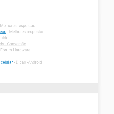
 Melhores respostas
deos
- Melhores respostas
Guide
s - Conversão
-
Fórum Hardware
 celular
-
Dicas -Android