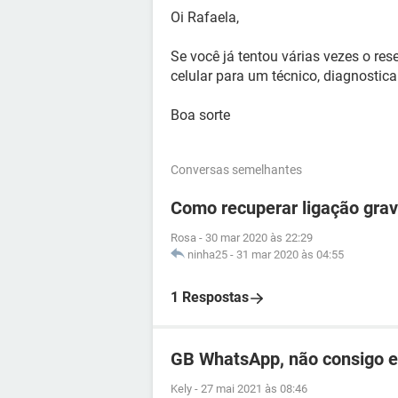
Oi Rafaela,
Se você já tentou várias vezes o rese
celular para um técnico, diagnostica
Boa sorte
Conversas semelhantes
Como recuperar ligação gra
Rosa
-
30 mar 2020 às 22:29
ninha25
-
31 mar 2020 às 04:55
1 Respostas
GB WhatsApp, não consigo es
Kely
-
27 mai 2021 às 08:46