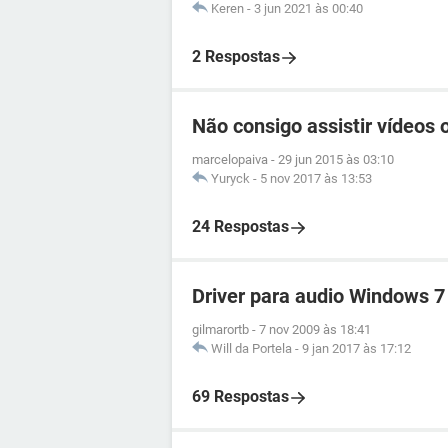
Keren
-
3 jun 2021 às 00:40
2 Respostas
Não consigo assistir vídeos o
marcelopaiva
-
29 jun 2015 às 03:10
Yuryck
-
5 nov 2017 às 13:53
24 Respostas
Driver para audio Windows 7
gilmarortb
-
7 nov 2009 às 18:41
Will da Portela
-
9 jan 2017 às 17:12
69 Respostas