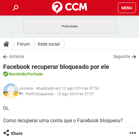
MENU
INÍCIO
JOGOS
WHATSAPP
DICAS
Fórum
Rede social
CELULAR
FACEBOOK
JOGOS
WHATSAPP
DOWNLOADS
Anterior
Seguinte
OUTLOOK
EXCEL
CELULAR
FACEBOOK
Facebook recuperar bloqueado por ele
INSTAGRAM
JOGOS
GMAIL
WHATSAPP
FÓRUM
OUTLOOK
EXCEL
Resolvido
/Fechado
GUIA DE COMPRAS
CELULAR
FACEBOOK
INSTAGRAM
JOGOS
GMAIL
WHATSAPP
GLOSSÁRIO
OUTLOOK
Jussara
- Atualizado em 12 ago 2019 às 07:53
EXCEL
GUIA DE COMPRAS
CELULAR
FACEBOOK
Perfil bloqueado -
12 ago 2019 às 07:57
INSTAGRAM
JOGOS
GMAIL
WHATSAPP
OUTLOOK
EXCEL
Oi,
GUIA DE COMPRAS
CELULAR
FACEBOOK
INSTAGRAM
GMAIL
Como recuperar uma conta que o Facebook bloqueou?
OUTLOOK
EXCEL
GUIA DE COMPRAS
INSTAGRAM
GMAIL
Share