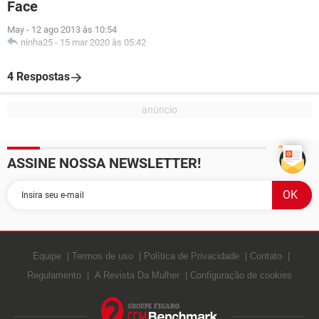
Face
May
-
12 ago 2013 às 10:54
ninha25
-
15 mar 2020 às 05:42
4 Respostas
ASSINE NOSSA NEWSLETTER!
Equipe
Termos de uso
Política de Privacidade
Contato
Regulamento
A Revista Da Mulher
Configuração de cookies