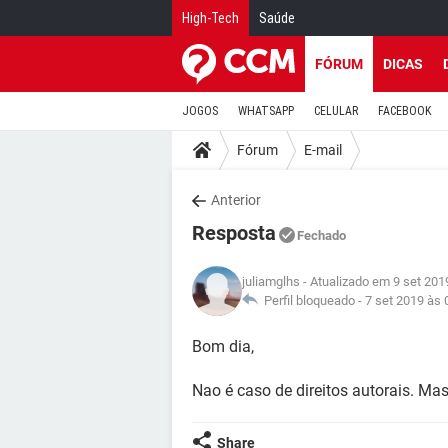
High-Tech
Saúde
FÓRUM
DICAS
JOGOS
WHATSAPP
CELULAR
FACEBOOK
Fórum
E-mail
Anterior
Resposta
Fechado
juliamglhs
- Atualizado em 9 set 201
Perfil bloqueado -
7 set 2019 às 
Bom dia,
Nao é caso de direitos autorais. Ma
Share