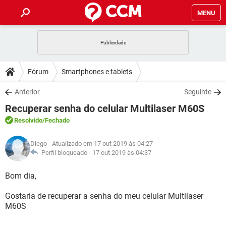
MENU
INÍCIO
JOGOS
WHATSAPP
DICAS
Fórum
Smartphones e tablets
CELULAR
FACEBOOK
JOGOS
WHATSAPP
DOWNLOADS
Anterior
Seguinte
OUTLOOK
EXCEL
CELULAR
FACEBOOK
Recuperar senha do celular Multilaser M60S
INSTAGRAM
JOGOS
GMAIL
WHATSAPP
FÓRUM
OUTLOOK
EXCEL
Resolvido
/Fechado
GUIA DE COMPRAS
CELULAR
FACEBOOK
INSTAGRAM
JOGOS
GMAIL
WHATSAPP
GLOSSÁRIO
OUTLOOK
Diego
- Atualizado em 17 out 2019 às 04:27
EXCEL
GUIA DE COMPRAS
CELULAR
FACEBOOK
Perfil bloqueado -
17 out 2019 às 04:37
INSTAGRAM
JOGOS
GMAIL
WHATSAPP
OUTLOOK
EXCEL
Bom dia,
GUIA DE COMPRAS
CELULAR
FACEBOOK
INSTAGRAM
GMAIL
Gostaria de recuperar a senha do meu celular Multilaser
OUTLOOK
EXCEL
GUIA DE COMPRAS
M60S
INSTAGRAM
GMAIL