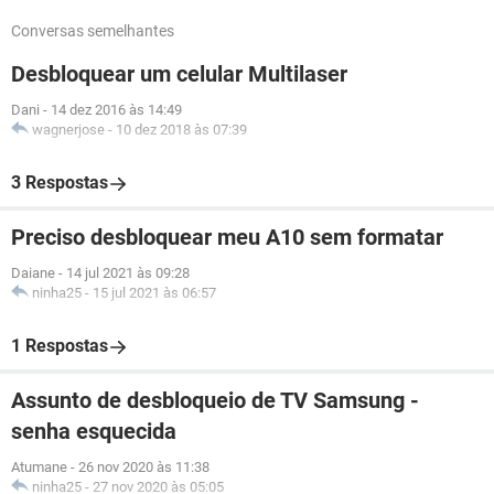
Conversas semelhantes
Desbloquear um celular Multilaser
Dani
-
14 dez 2016 às 14:49
wagnerjose
-
10 dez 2018 às 07:39
3 Respostas
Preciso desbloquear meu A10 sem formatar
Daiane
-
14 jul 2021 às 09:28
ninha25
-
15 jul 2021 às 06:57
1 Respostas
Assunto de desbloqueio de TV Samsung -
senha esquecida
Atumane
-
26 nov 2020 às 11:38
ninha25
-
27 nov 2020 às 05:05