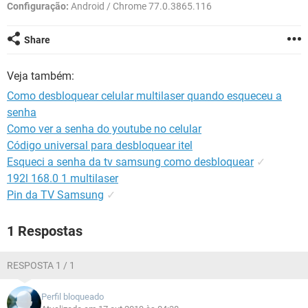
GUIA DE COMPRAS
Configuração:
Android / Chrome 77.0.3865.116
Share
Veja também:
Como desbloquear celular multilaser quando esqueceu a
senha
Como ver a senha do youtube no celular
Código universal para desbloquear itel
Esqueci a senha da tv samsung como desbloquear
✓
192l 168.0 1 multilaser
Pin da TV Samsung
✓
1 Respostas
RESPOSTA 1 / 1
Perfil bloqueado