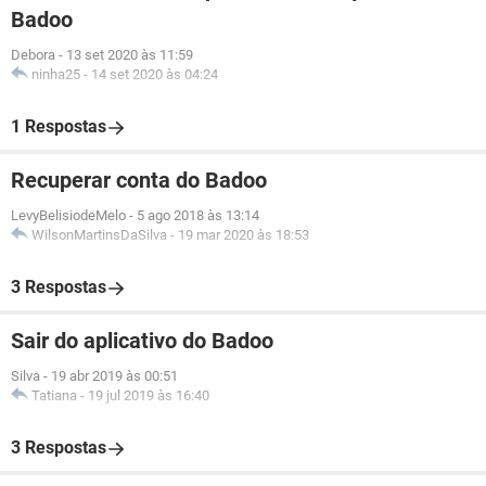
Badoo
Debora
-
13 set 2020 às 11:59
ninha25
-
14 set 2020 às 04:24
1 Respostas
Recuperar conta do Badoo
LevyBelisiodeMelo
-
5 ago 2018 às 13:14
WilsonMartinsDaSilva
-
19 mar 2020 às 18:53
3 Respostas
Sair do aplicativo do Badoo
Silva
-
19 abr 2019 às 00:51
Tatiana
-
19 jul 2019 às 16:40
3 Respostas