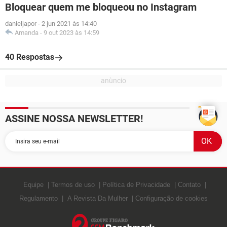
Bloquear quem me bloqueou no Instagram
danieljapor
-
2 jun 2021 às 14:40
Amanda
-
9 out 2023 às 14:59
40 Respostas
ASSINE NOSSA NEWSLETTER!
Equipe
Termos de uso
Política de Privacidade
Contato
Regulamento
A Revista Da Mulher
Configuração de cookies