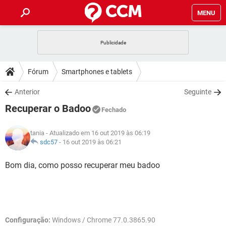
MENU
INÍCIO
JOGOS
WHATSAPP
DICAS
Fórum
Smartphones e tablets
CELULAR
FACEBOOK
JOGOS
WHATSAPP
DOWNLOADS
Anterior
Seguinte
OUTLOOK
EXCEL
CELULAR
FACEBOOK
Recuperar o Badoo
INSTAGRAM
JOGOS
GMAIL
WHATSAPP
Fechado
FÓRUM
OUTLOOK
EXCEL
GUIA DE COMPRAS
CELULAR
FACEBOOK
tania
- Atualizado em 16 out 2019 às 06:19
INSTAGRAM
JOGOS
GMAIL
WHATSAPP
GLOSSÁRIO
sdc57
-
16 out 2019 às 06:21
OUTLOOK
EXCEL
GUIA DE COMPRAS
CELULAR
FACEBOOK
INSTAGRAM
JOGOS
GMAIL
WHATSAPP
Bom dia, como posso recuperar meu badoo
OUTLOOK
EXCEL
GUIA DE COMPRAS
CELULAR
FACEBOOK
INSTAGRAM
GMAIL
OUTLOOK
EXCEL
GUIA DE COMPRAS
INSTAGRAM
GMAIL
Configuração:
Windows / Chrome 77.0.3865.90