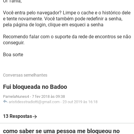
Oi Tania,
Você entra pelo navegador? Limpe o cache e o histórico dele
e tente novamente. Você também pode redefinir a senha,
pela página de login, clique em esqueci a senha
Recomendo falar com o suporte da rede de encontros se não
conseguir.
Boa sorte
Conversas semelhantes
Fui bloqueada no Badoo
PamelaNunes4
-
7 fev 2018 às 09:38
aristidesstradiotti@gmail.com
-
23 out 2019 às 16:18
13 Respostas
como saber se uma pessoa me bloqueou no