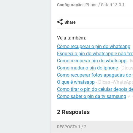
Configuração:
iPhone / Safari 13.0.1
Share
Veja também:
Como recuperar o pin do whatsapp
Esqueci o pin do whatsapp e não te
Como recuperar pin do whatsapp
- 
Como mudar o pin do iphone
-
Dicas
Como recuperar fotos apagadas do
O que é whatsapp
-
Dicas -WhatsAp
Como tirar o pin do celular depois 
Como saber o pin da tv samsung
✓
2 Respostas
RESPOSTA 1 / 2