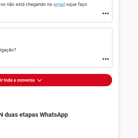
ovo não está chegando no
email
oque faço
ligação?
ir toda a conversa
PIN duas etapas WhatsApp