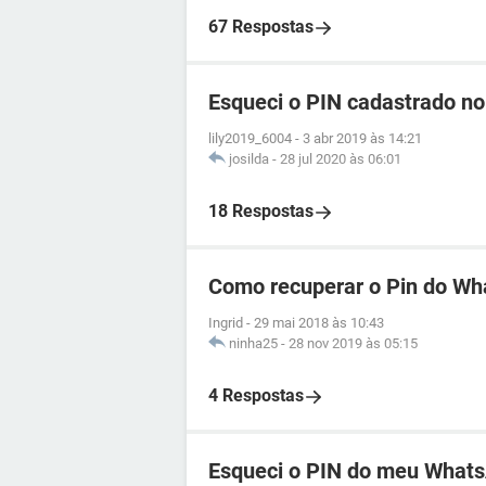
67 Respostas
Esqueci o PIN cadastrado n
lily2019_6004
-
3 abr 2019 às 14:21
josilda
-
28 jul 2020 às 06:01
18 Respostas
Como recuperar o Pin do W
Ingrid
-
29 mai 2018 às 10:43
ninha25
-
28 nov 2019 às 05:15
4 Respostas
Esqueci o PIN do meu What