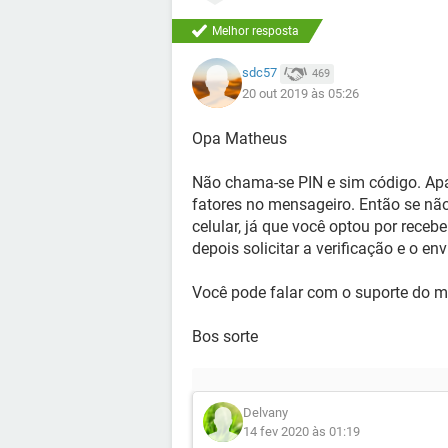
Melhor resposta
sdc57
469
20 out 2019 às 05:26
Opa Matheus
Não chama-se PIN e sim código. Apar
fatores no mensageiro. Então se não
celular, já que você optou por receber
depois solicitar a verificação e o en
Você pode falar com o suporte do m
Bos sorte
Delvany
14 fev 2020 às 01:19