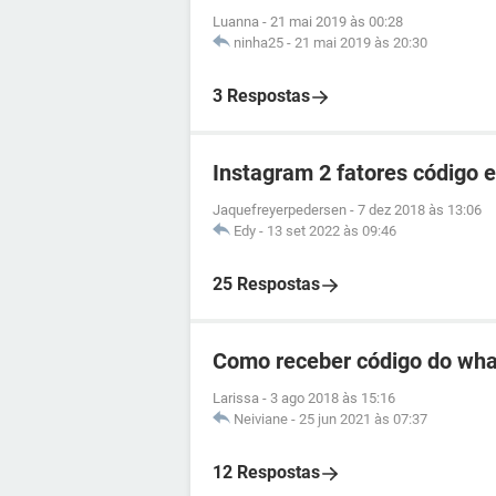
Luanna
-
21 mai 2019 às 00:28
ninha25
-
21 mai 2019 às 20:30
3 Respostas
Instagram 2 fatores código 
Jaquefreyerpedersen
-
7 dez 2018 às 13:06
Edy
-
13 set 2022 às 09:46
25 Respostas
Como receber código do wha
Larissa
-
3 ago 2018 às 15:16
Neiviane
-
25 jun 2021 às 07:37
12 Respostas