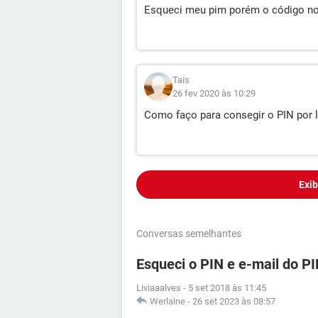
Esqueci meu pim porém o código n
Tais
26 fev 2020 às 10:29
Como faço para consegir o PIN por 
Exib
Conversas semelhantes
Esqueci o PIN e e-mail do 
Liviaaalves
-
5 set 2018 às 11:45
Werlaine
-
26 set 2023 às 08:57