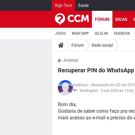
High-Tech
Saúde
FÓRUM
DICAS
JOGOS
WHATSAPP
CELULAR
FACEBOOK
Fórum
Rede social
Anterior
Recuperar PIN do WhatsApp
matheus
- Atualizado em 20 out 201
Wellington -
3 out 2020 às 19:42
Bom dia,
Gostaria de saber como faço pra re
mais acesso ao e-mail e preciso do 