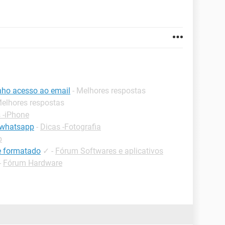
nho acesso ao email
- Melhores respostas
Melhores respostas
 -iPhone
 whatsapp
-
Dicas -Fotografia
p
de formatado
✓
-
Fórum Softwares e aplicativos
-
Fórum Hardware