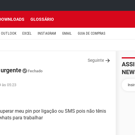
DOWNLOADS
GLOSSÁRIO
OUTLOOK
EXCEL
INSTAGRAM
GMAIL
GUIA DE COMPRAS
Seguinte
ASS
 urgente
NEW
Fechado
9 às 05:23
cuperar meu pin por ligação ou SMS pois não tênis
whats para trabalhar