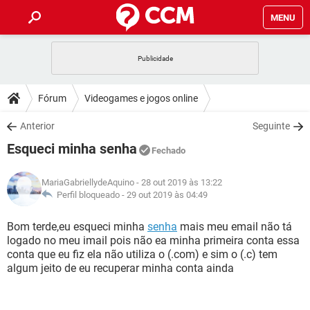
MENU
INÍCIO
JOGOS
WHATSAPP
DICAS
Fórum
Videogames e jogos online
CELULAR
FACEBOOK
JOGOS
WHATSAPP
DOWNLOADS
Anterior
Seguinte
OUTLOOK
EXCEL
CELULAR
FACEBOOK
Esqueci minha senha
INSTAGRAM
JOGOS
GMAIL
WHATSAPP
Fechado
FÓRUM
OUTLOOK
EXCEL
GUIA DE COMPRAS
CELULAR
FACEBOOK
MariaGabriellydeAquino
- 28 out 2019 às 13:22
INSTAGRAM
JOGOS
GMAIL
WHATSAPP
GLOSSÁRIO
Perfil bloqueado -
29 out 2019 às 04:49
OUTLOOK
EXCEL
GUIA DE COMPRAS
CELULAR
FACEBOOK
INSTAGRAM
JOGOS
GMAIL
WHATSAPP
Bom terde,eu esqueci minha
senha
mais meu email não tá
OUTLOOK
EXCEL
logado no meu imail pois não ea minha primeira conta essa
GUIA DE COMPRAS
CELULAR
FACEBOOK
conta que eu fiz ela não utiliza o (.com) e sim o (.c) tem
INSTAGRAM
GMAIL
algum jeito de eu recuperar minha conta ainda
OUTLOOK
EXCEL
GUIA DE COMPRAS
INSTAGRAM
GMAIL