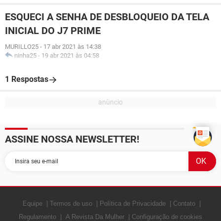
ESQUECI A SENHA DE DESBLOQUEIO DA TELA
INICIAL DO J7 PRIME
MURILLO25
-
17 abr 2021 às 14:38
ninha25
-
19 abr 2021 às 04:58
1 Respostas
ASSINE NOSSA NEWSLETTER!
Equipe
Termos de uso
Política de Privacidade
Contato
Regulamento
A Revista Da Mulher
Configuração de cookies