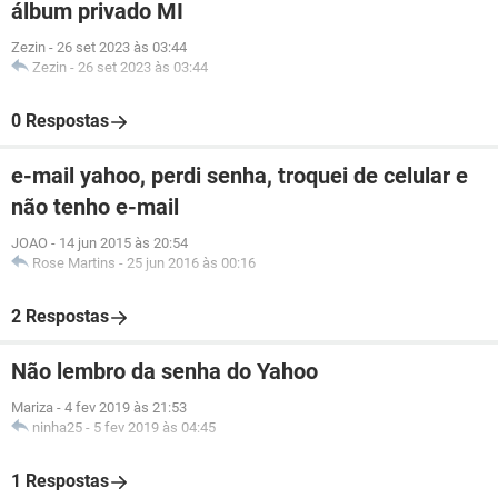
álbum privado MI
Zezin
-
26 set 2023 às 03:44
Zezin
-
26 set 2023 às 03:44
0 Respostas
e-mail yahoo, perdi senha, troquei de celular e
não tenho e-mail
JOAO
-
14 jun 2015 às 20:54
Rose Martins
-
25 jun 2016 às 00:16
2 Respostas
Não lembro da senha do Yahoo
Mariza
-
4 fev 2019 às 21:53
ninha25
-
5 fev 2019 às 04:45
1 Respostas