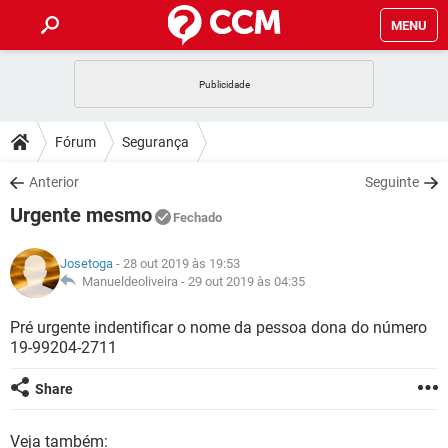
MENU
INÍCIO
JOGOS
WHATSAPP
DICAS
Fórum
Segurança
CELULAR
FACEBOOK
JOGOS
WHATSAPP
DOWNLOADS
Anterior
Seguinte
OUTLOOK
EXCEL
CELULAR
FACEBOOK
Urgente mesmo
INSTAGRAM
JOGOS
GMAIL
WHATSAPP
Fechado
FÓRUM
OUTLOOK
EXCEL
GUIA DE COMPRAS
CELULAR
FACEBOOK
Josetoga
- 28 out 2019 às 19:53
INSTAGRAM
JOGOS
GMAIL
WHATSAPP
GLOSSÁRIO
Manueldeoliveira -
29 out 2019 às 04:35
OUTLOOK
EXCEL
GUIA DE COMPRAS
CELULAR
FACEBOOK
INSTAGRAM
JOGOS
GMAIL
WHATSAPP
Pré urgente indentificar o nome da pessoa dona do número
OUTLOOK
EXCEL
19-99204-2711
GUIA DE COMPRAS
CELULAR
FACEBOOK
INSTAGRAM
GMAIL
OUTLOOK
EXCEL
Share
GUIA DE COMPRAS
INSTAGRAM
GMAIL
Veja também: