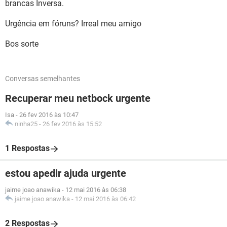
brancas Inversa.
Urgência em fóruns? Irreal meu amigo
Bos sorte
Conversas semelhantes
Recuperar meu netbock urgente
Isa
-
26 fev 2016 às 10:47
ninha25
-
26 fev 2016 às 15:52
1 Respostas
estou apedir ajuda urgente
jaime joao anawika
-
12 mai 2016 às 06:38
jaime joao anawika
-
12 mai 2016 às 06:42
2 Respostas