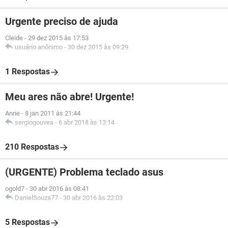
Urgente preciso de ajuda
Cleide
-
29 dez 2015 às 17:53
usuário anônimo
-
30 dez 2015 às 09:29
1 Respostas
Meu ares não abre! Urgente!
Anne
-
8 jan 2011 às 21:44
sergiogouvea
-
6 abr 2018 às 13:14
210 Respostas
(URGENTE) Problema teclado asus
ogold7
-
30 abr 2016 às 08:41
DanielSouza77
-
30 abr 2016 às 22:03
5 Respostas