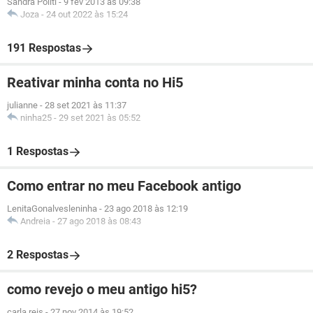
Sandra Politi
-
9 fev 2013 às 09:38
Joza
-
24 out 2022 às 15:24
191 Respostas
Reativar minha conta no Hi5
julianne
-
28 set 2021 às 11:37
ninha25
-
29 set 2021 às 05:52
1 Respostas
Como entrar no meu Facebook antigo
LenitaGonalvesleninha
-
23 ago 2018 às 12:19
Andreia
-
27 ago 2018 às 08:43
2 Respostas
como revejo o meu antigo hi5?
carla reis
-
27 nov 2014 às 19:52