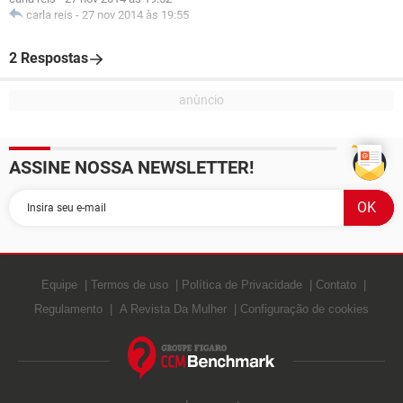
carla reis
-
27 nov 2014 às 19:55
2 Respostas
ASSINE NOSSA NEWSLETTER!
Equipe
Termos de uso
Política de Privacidade
Contato
Regulamento
A Revista Da Mulher
Configuração de cookies