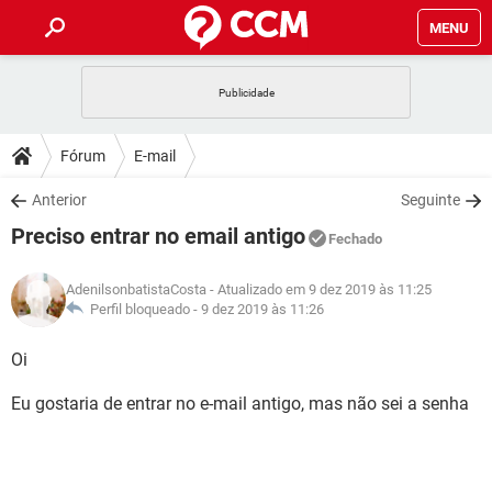
MENU
INÍCIO
JOGOS
WHATSAPP
DICAS
Fórum
E-mail
CELULAR
FACEBOOK
JOGOS
WHATSAPP
DOWNLOADS
Anterior
Seguinte
OUTLOOK
EXCEL
CELULAR
FACEBOOK
Preciso entrar no email antigo
INSTAGRAM
JOGOS
GMAIL
WHATSAPP
Fechado
FÓRUM
OUTLOOK
EXCEL
GUIA DE COMPRAS
CELULAR
FACEBOOK
AdenilsonbatistaCosta
- Atualizado em 9 dez 2019 às 11:25
INSTAGRAM
JOGOS
GMAIL
WHATSAPP
GLOSSÁRIO
Perfil bloqueado -
9 dez 2019 às 11:26
OUTLOOK
EXCEL
GUIA DE COMPRAS
CELULAR
FACEBOOK
INSTAGRAM
JOGOS
GMAIL
WHATSAPP
Oi
OUTLOOK
EXCEL
GUIA DE COMPRAS
CELULAR
FACEBOOK
Eu gostaria de entrar no e-mail antigo, mas não sei a senha
INSTAGRAM
GMAIL
OUTLOOK
EXCEL
GUIA DE COMPRAS
INSTAGRAM
GMAIL