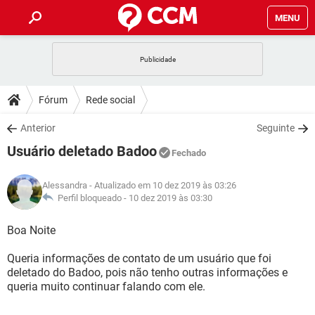
MENU
INÍCIO
JOGOS
WHATSAPP
DICAS
Fórum
Rede social
CELULAR
FACEBOOK
JOGOS
WHATSAPP
DOWNLOADS
Anterior
Seguinte
OUTLOOK
EXCEL
CELULAR
FACEBOOK
Usuário deletado Badoo
INSTAGRAM
JOGOS
GMAIL
WHATSAPP
Fechado
FÓRUM
OUTLOOK
EXCEL
GUIA DE COMPRAS
CELULAR
FACEBOOK
Alessandra
- Atualizado em 10 dez 2019 às 03:26
INSTAGRAM
JOGOS
GMAIL
WHATSAPP
GLOSSÁRIO
Perfil bloqueado -
10 dez 2019 às 03:30
OUTLOOK
EXCEL
GUIA DE COMPRAS
CELULAR
FACEBOOK
INSTAGRAM
JOGOS
GMAIL
WHATSAPP
Boa Noite
OUTLOOK
EXCEL
GUIA DE COMPRAS
CELULAR
FACEBOOK
Queria informações de contato de um usuário que foi
INSTAGRAM
GMAIL
deletado do Badoo, pois não tenho outras informações e
OUTLOOK
EXCEL
GUIA DE COMPRAS
queria muito continuar falando com ele.
INSTAGRAM
GMAIL