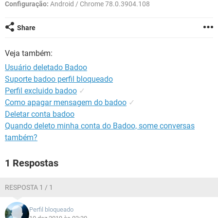
GUIA DE COMPRAS
Configuração:
Android / Chrome 78.0.3904.108
Share
Veja também:
Usuário deletado Badoo
Suporte badoo perfil bloqueado
Perfil excluido badoo
✓
Como apagar mensagem do badoo
✓
Deletar conta badoo
Quando deleto minha conta do Badoo, some conversas
também?
1 Respostas
RESPOSTA 1 / 1
Perfil bloqueado