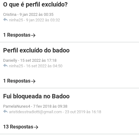
O que é perfil excluído?
Cristina
-
9 jan 2022 às 00:35
ninha25
-
9 jan 2022 às 03:32
1 Respostas
Perfil excluído do badoo
Danielly
-
15 set 2022 às 17:18
ninha25
-
16 set 2022 às 04:50
1 Respostas
Fui bloqueada no Badoo
PamelaNunes4
-
7 fev 2018 às 09:38
aristidesstradiotti@gmail.com
-
23 out 2019 às 16:18
13 Respostas