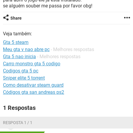
GUIA DE COMPRAS
se alguém souber me passa por favor obg!
Share
Veja também:
Gta 5 steam
Meu gta v nao abre pc
- Melhores respostas
Gta 5 nao inicia
- Melhores respostas
Carro monstro gta 5 codigo
Codigos gta 5 pc
Sniper elite 5 torrent
Como desativar steam guard
Códigos gta san andreas ps2
1 Respostas
RESPOSTA 1 / 1