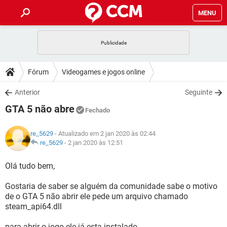
MENU
INÍCIO
JOGOS
WHATSAPP
DICAS
Fórum
Videogames e jogos online
CELULAR
FACEBOOK
JOGOS
WHATSAPP
DOWNLOADS
Anterior
Seguinte
OUTLOOK
EXCEL
CELULAR
FACEBOOK
GTA 5 não abre
INSTAGRAM
JOGOS
GMAIL
WHATSAPP
Fechado
FÓRUM
OUTLOOK
EXCEL
GUIA DE COMPRAS
CELULAR
FACEBOOK
re_5629
- Atualizado em 2 jan 2020 às 02:44
INSTAGRAM
JOGOS
GMAIL
WHATSAPP
GLOSSÁRIO
re_5629
-
2 jan 2020 às 12:51
OUTLOOK
EXCEL
GUIA DE COMPRAS
CELULAR
FACEBOOK
INSTAGRAM
JOGOS
GMAIL
WHATSAPP
Olá tudo bem,
OUTLOOK
EXCEL
GUIA DE COMPRAS
CELULAR
FACEBOOK
Gostaria de saber se alguém da comunidade sabe o motivo
INSTAGRAM
GMAIL
de o GTA 5 não abrir ele pede um arquivo chamado
OUTLOOK
EXCEL
GUIA DE COMPRAS
steam_api64.dll
INSTAGRAM
GMAIL
para abrir o jogo ele já esta instalado.