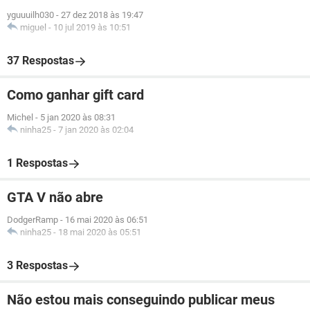
yguuuilh030
-
27 dez 2018 às 19:47
miguel
-
10 jul 2019 às 10:51
37 Respostas
Como ganhar gift card
Michel
-
5 jan 2020 às 08:31
ninha25
-
7 jan 2020 às 02:04
1 Respostas
GTA V não abre
DodgerRamp
-
16 mai 2020 às 06:51
ninha25
-
18 mai 2020 às 05:51
3 Respostas
Não estou mais conseguindo publicar meus