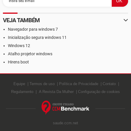
VEJA TAMBÉM
Navegador para windows 7
Inicialização segura windows 11
Windows 12
Atalho projetor windows
Hirens boot
Equipe
Termos de uso
Política de Privacidade
Contato
Regulamento
A Revista Da Mulher
Configuração de cookies
saude.ccm.net