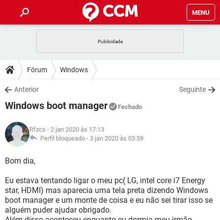
MENU
INÍCIO
JOGOS
WHATSAPP
DICAS
Fórum
Windows
CELULAR
FACEBOOK
JOGOS
WHATSAPP
DOWNLOADS
Anterior
Seguinte
OUTLOOK
EXCEL
CELULAR
FACEBOOK
Windows boot manager
INSTAGRAM
JOGOS
GMAIL
WHATSAPP
Fechado
FÓRUM
OUTLOOK
EXCEL
GUIA DE COMPRAS
CELULAR
FACEBOOK
Rfzcs
- 2 jan 2020 às 17:13
INSTAGRAM
JOGOS
GMAIL
WHATSAPP
GLOSSÁRIO
Perfil bloqueado -
3 jan 2020 às 03:59
OUTLOOK
EXCEL
GUIA DE COMPRAS
CELULAR
FACEBOOK
INSTAGRAM
JOGOS
GMAIL
WHATSAPP
Bom dia,
OUTLOOK
EXCEL
GUIA DE COMPRAS
CELULAR
FACEBOOK
Eu estava tentando ligar o meu pc( LG, intel core i7 Energy
INSTAGRAM
GMAIL
star, HDMI) mas aparecia uma tela preta dizendo Windows
OUTLOOK
EXCEL
GUIA DE COMPRAS
boot manager e um monte de coisa e eu não sei tirar isso se
INSTAGRAM
GMAIL
alguém puder ajudar obrigado.
Além disso aconteceu enquanto eu dormia meu irmão