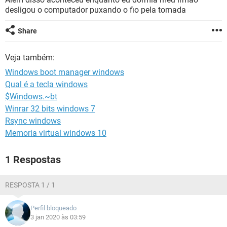
GUIA DE COMPRAS
desligou o computador puxando o fio pela tomada
Share
Veja também:
Windows boot manager windows
Qual é a tecla windows
$Windows.~bt
Winrar 32 bits windows 7
Rsync windows
Memoria virtual windows 10
1 Respostas
RESPOSTA 1 / 1
Perfil bloqueado
3 jan 2020 às 03:59