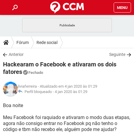
MENU
INÍCIO
JOGOS
WHATSAPP
DICAS
Fórum
Rede social
CELULAR
FACEBOOK
JOGOS
WHATSAPP
DOWNLOADS
Anterior
Seguinte
OUTLOOK
EXCEL
CELULAR
FACEBOOK
Hackearam o Facebook e ativaram os dois
INSTAGRAM
JOGOS
GMAIL
WHATSAPP
FÓRUM
OUTLOOK
EXCEL
fatores
Fechado
GUIA DE COMPRAS
CELULAR
FACEBOOK
INSTAGRAM
JOGOS
GMAIL
WHATSAPP
GLOSSÁRIO
OUTLOOK
EXCEL
liviaferreira
- Atualizado em 4 jan 2020 às 01:29
GUIA DE COMPRAS
CELULAR
FACEBOOK
Perfil bloqueado -
4 jan 2020 às 01:29
INSTAGRAM
JOGOS
GMAIL
WHATSAPP
OUTLOOK
EXCEL
Boa noite
GUIA DE COMPRAS
CELULAR
FACEBOOK
INSTAGRAM
GMAIL
OUTLOOK
EXCEL
Meu Facebook foi raquiado e ativaram o modo duas etapas,
GUIA DE COMPRAS
agora não consigo entrar no Facebook pq não tenho o
INSTAGRAM
GMAIL
código e tbm não recebo ele, alguém pode me ajudar?