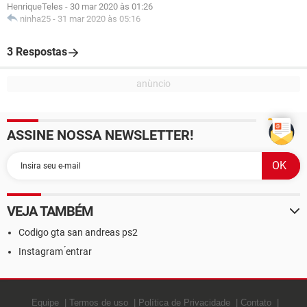
HenriqueTeles
-
30 mar 2020 às 01:26
ninha25
-
31 mar 2020 às 05:16
3 Respostas
ASSINE NOSSA NEWSLETTER!
VEJA TAMBÉM
Codigo gta san andreas ps2
Instagram ́entrar
Equipe
Termos de uso
Política de Privacidade
Contato