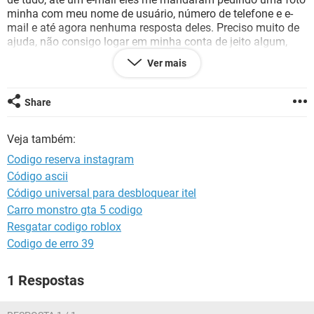
GUIA DE COMPRAS
minha com meu nome de usuário, número de telefone e e-
mail e até agora nenhuma resposta deles. Preciso muito de
ajuda, não consigo logar em minha conta de jeito algum,
continua chegando notificações do Instagram no meu e-mail
Ver mais
atual mas nada faz eu conseguir acessar em meu IG. Não
entendo o pq eles querem enviar o código pra esse e-mail
antigo e número inexistente, já que minha conta do insta é
Share
vinculada nesse meu e-mail atual e meu número de agora.
Alguém me ajuda, por favor?
Veja também:
Codigo reserva instagram
Código ascii
Código universal para desbloquear itel
Carro monstro gta 5 codigo
Resgatar codigo roblox
Codigo de erro 39
1 Respostas