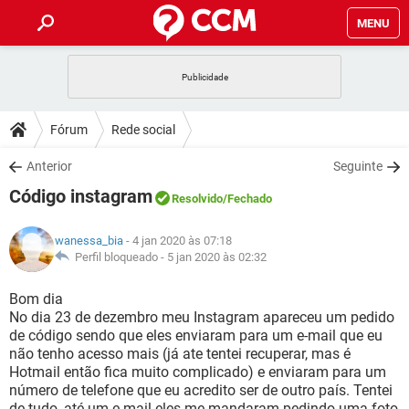
MENU
INÍCIO
JOGOS
WHATSAPP
DICAS
Fórum
Rede social
CELULAR
FACEBOOK
JOGOS
WHATSAPP
DOWNLOADS
Anterior
Seguinte
OUTLOOK
EXCEL
CELULAR
FACEBOOK
Código instagram
INSTAGRAM
JOGOS
GMAIL
WHATSAPP
Resolvido
/Fechado
FÓRUM
OUTLOOK
EXCEL
GUIA DE COMPRAS
CELULAR
FACEBOOK
wanessa_bia
- 4 jan 2020 às 07:18
INSTAGRAM
JOGOS
GMAIL
WHATSAPP
GLOSSÁRIO
Perfil bloqueado -
5 jan 2020 às 02:32
OUTLOOK
EXCEL
GUIA DE COMPRAS
CELULAR
FACEBOOK
INSTAGRAM
JOGOS
GMAIL
WHATSAPP
Bom dia
OUTLOOK
EXCEL
No dia 23 de dezembro meu Instagram apareceu um pedido
GUIA DE COMPRAS
CELULAR
FACEBOOK
de código sendo que eles enviaram para um e-mail que eu
INSTAGRAM
GMAIL
não tenho acesso mais (já ate tentei recuperar, mas é
OUTLOOK
EXCEL
GUIA DE COMPRAS
Hotmail então fica muito complicado) e enviaram para um
INSTAGRAM
GMAIL
número de telefone que eu acredito ser de outro país. Tentei
de tudo, até um e-mail eles me mandaram pedindo uma foto