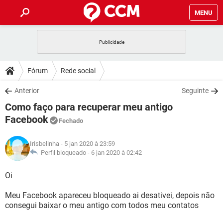
MENU
INÍCIO
JOGOS
WHATSAPP
DICAS
Fórum
Rede social
CELULAR
FACEBOOK
JOGOS
WHATSAPP
DOWNLOADS
Anterior
Seguinte
OUTLOOK
EXCEL
CELULAR
FACEBOOK
Como faço para recuperar meu antigo
INSTAGRAM
JOGOS
GMAIL
WHATSAPP
FÓRUM
OUTLOOK
EXCEL
Facebook
Fechado
GUIA DE COMPRAS
CELULAR
FACEBOOK
INSTAGRAM
JOGOS
GMAIL
WHATSAPP
GLOSSÁRIO
OUTLOOK
EXCEL
Irisbelinha
- 5 jan 2020 à 23:59
GUIA DE COMPRAS
CELULAR
FACEBOOK
Perfil bloqueado -
6 jan 2020 à 02:42
INSTAGRAM
JOGOS
GMAIL
WHATSAPP
OUTLOOK
EXCEL
Oi
GUIA DE COMPRAS
CELULAR
FACEBOOK
INSTAGRAM
GMAIL
OUTLOOK
EXCEL
Meu Facebook apareceu bloqueado ai desativei, depois não
GUIA DE COMPRAS
consegui baixar o meu antigo com todos meu contatos
INSTAGRAM
GMAIL