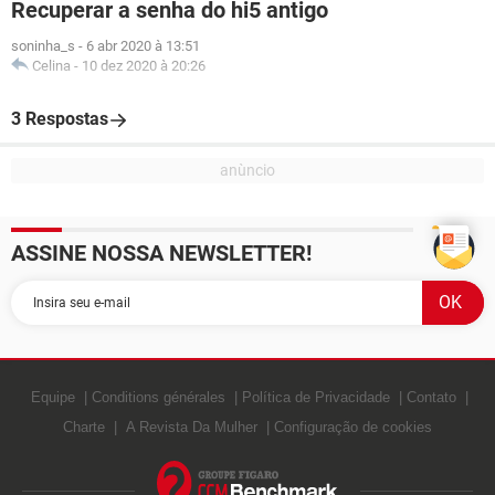
Recuperar a senha do hi5 antigo
soninha_s
-
6 abr 2020 à 13:51
Celina
-
10 dez 2020 à 20:26
3 Respostas
ASSINE NOSSA NEWSLETTER!
Equipe
Conditions générales
Política de Privacidade
Contato
Charte
A Revista Da Mulher
Configuração de cookies