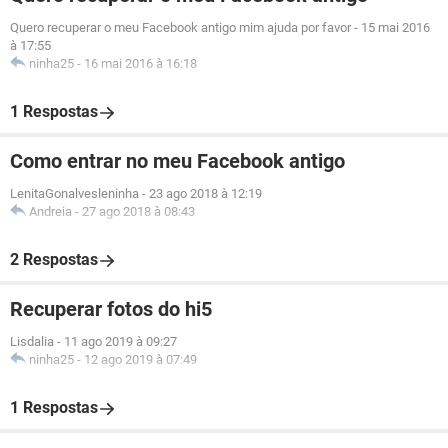
Quero recuperar o meu Facebook antigo mim ajuda por favor
-
15 mai 2016
à 17:55
ninha25
-
16 mai 2016 à 16:18
1 Respostas
Como entrar no meu Facebook antigo
LenitaGonalvesleninha
-
23 ago 2018 à 12:19
Andreia
-
27 ago 2018 à 08:43
2 Respostas
Recuperar fotos do hi5
Lisdalia
-
11 ago 2019 à 09:27
ninha25
-
12 ago 2019 à 07:49
1 Respostas