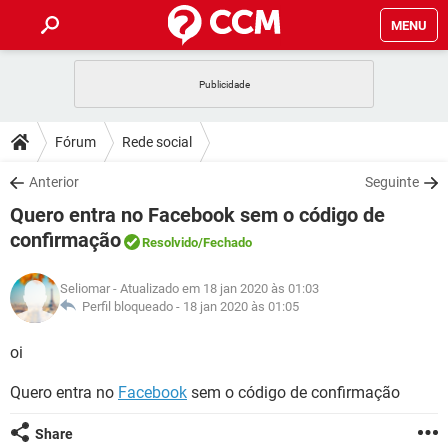
MENU
INÍCIO
JOGOS
WHATSAPP
DICAS
Fórum
Rede social
CELULAR
FACEBOOK
JOGOS
WHATSAPP
DOWNLOADS
Anterior
Seguinte
OUTLOOK
EXCEL
CELULAR
FACEBOOK
Quero entra no Facebook sem o código de
INSTAGRAM
JOGOS
GMAIL
WHATSAPP
FÓRUM
OUTLOOK
EXCEL
confirmação
Resolvido
/Fechado
GUIA DE COMPRAS
CELULAR
FACEBOOK
INSTAGRAM
JOGOS
GMAIL
WHATSAPP
GLOSSÁRIO
OUTLOOK
EXCEL
Seliomar
- Atualizado em 18 jan 2020 às 01:03
GUIA DE COMPRAS
CELULAR
FACEBOOK
Perfil bloqueado -
18 jan 2020 às 01:05
INSTAGRAM
JOGOS
GMAIL
WHATSAPP
OUTLOOK
EXCEL
oi
GUIA DE COMPRAS
CELULAR
FACEBOOK
INSTAGRAM
GMAIL
OUTLOOK
EXCEL
Quero entra no
Facebook
sem o código de confirmação
GUIA DE COMPRAS
INSTAGRAM
GMAIL
Share