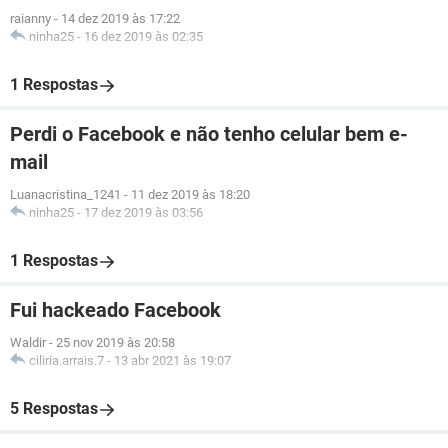
raianny
-
14 dez 2019 às 17:22
ninha25
-
16 dez 2019 às 02:35
1 Respostas
Perdi o Facebook e não tenho celular bem e-
mail
Luanacristina_1241
-
11 dez 2019 às 18:20
ninha25
-
17 dez 2019 às 03:56
1 Respostas
Fui hackeado Facebook
Waldir
-
25 nov 2019 às 20:58
ciliria.arrais.7
-
13 abr 2021 às 19:07
5 Respostas