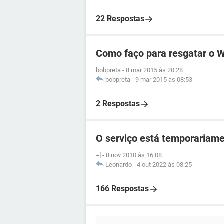
22 Respostas
Como faço para resgatar o 
bobpreta
-
8 mar 2015 às 20:28
bobpreta
-
9 mar 2015 às 08:53
2 Respostas
O serviço está temporariame
=]
-
8 nov 2010 às 16:08
Leonardo
-
4 out 2022 às 08:25
166 Respostas