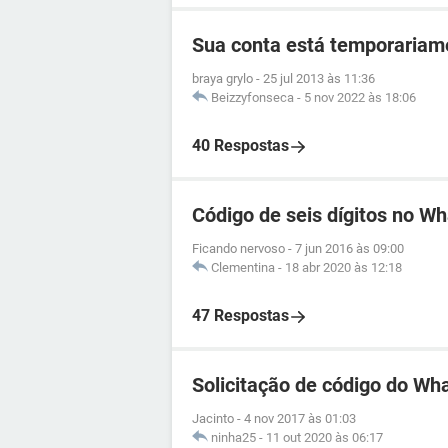
Sua conta está temporariam
braya grylo
-
25 jul 2013 às 11:36
Beizzyfonseca
-
5 nov 2022 às 18:06
40 Respostas
Código de seis dígitos no W
Ficando nervoso
-
7 jun 2016 às 09:00
Clementina
-
18 abr 2020 às 12:18
47 Respostas
Solicitação de código do Wh
Jacinto
-
4 nov 2017 às 01:03
ninha25
-
11 out 2020 às 06:17