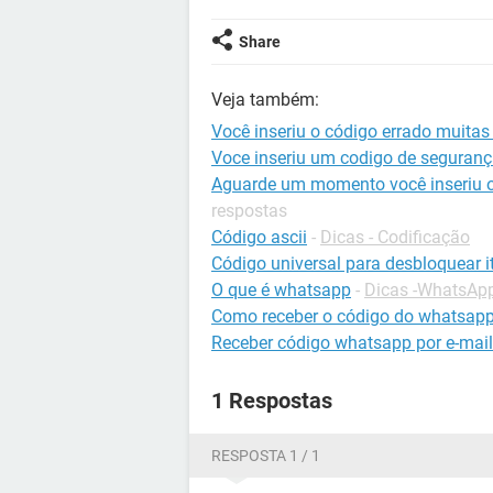
Share
Veja também:
Você inseriu o código errado muita
Voce inseriu um codigo de seguranç
Aguarde um momento você inseriu o
respostas
Código ascii
-
Dicas - Codificação
Código universal para desbloquear it
O que é whatsapp
-
Dicas -WhatsAp
Como receber o código do whatsapp 
Receber código whatsapp por e-mail
1 Respostas
RESPOSTA 1 / 1