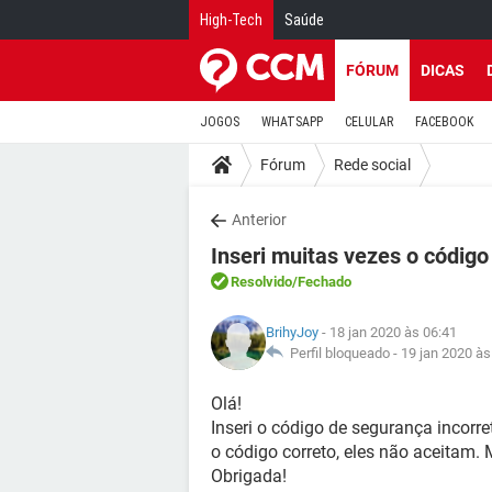
High-Tech
Saúde
FÓRUM
DICAS
JOGOS
WHATSAPP
CELULAR
FACEBOOK
Fórum
Rede social
Anterior
Inseri muitas vezes o código
Resolvido
/Fechado
BrihyJoy
- 18 jan 2020 às 06:41
Perfil bloqueado -
19 jan 2020 às
Olá!
Inseri o código de segurança incorr
o código correto, eles não aceitam.
Obrigada!