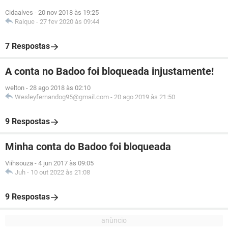
Cidaalves
-
20 nov 2018 às 19:25
Raique
-
27 fev 2020 às 09:44
7 Respostas
A conta no Badoo foi bloqueada injustamente!
welton
-
28 ago 2018 às 02:10
Wesleyfernandog95@gmail.com
-
20 ago 2019 às 21:50
9 Respostas
Minha conta do Badoo foi bloqueada
Viihsouza
-
4 jun 2017 às 09:05
Juh
-
10 out 2022 às 21:08
9 Respostas