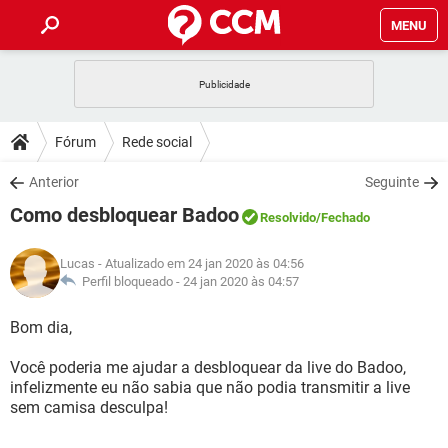
MENU
INÍCIO
JOGOS
WHATSAPP
DICAS
Fórum
Rede social
CELULAR
FACEBOOK
JOGOS
WHATSAPP
DOWNLOADS
Anterior
Seguinte
OUTLOOK
EXCEL
CELULAR
FACEBOOK
Como desbloquear Badoo
INSTAGRAM
JOGOS
GMAIL
WHATSAPP
Resolvido
/Fechado
FÓRUM
OUTLOOK
EXCEL
GUIA DE COMPRAS
CELULAR
FACEBOOK
Lucas
- Atualizado em 24 jan 2020 às 04:56
INSTAGRAM
JOGOS
GMAIL
WHATSAPP
GLOSSÁRIO
Perfil bloqueado -
24 jan 2020 às 04:57
OUTLOOK
EXCEL
GUIA DE COMPRAS
CELULAR
FACEBOOK
INSTAGRAM
JOGOS
GMAIL
WHATSAPP
Bom dia,
OUTLOOK
EXCEL
GUIA DE COMPRAS
CELULAR
FACEBOOK
Você poderia me ajudar a desbloquear da live do Badoo,
INSTAGRAM
GMAIL
infelizmente eu não sabia que não podia transmitir a live
OUTLOOK
EXCEL
GUIA DE COMPRAS
sem camisa desculpa!
INSTAGRAM
GMAIL