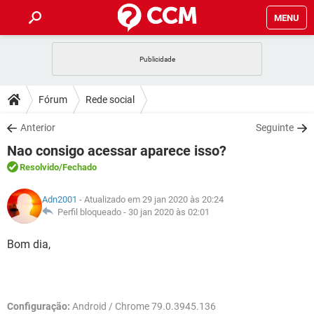
MENU
INÍCIO
JOGOS
WHATSAPP
DICAS
Fórum
Rede social
CELULAR
FACEBOOK
JOGOS
WHATSAPP
DOWNLOADS
Anterior
Seguinte
OUTLOOK
EXCEL
CELULAR
FACEBOOK
Nao consigo acessar aparece isso?
INSTAGRAM
JOGOS
GMAIL
WHATSAPP
FÓRUM
OUTLOOK
EXCEL
Resolvido
/Fechado
GUIA DE COMPRAS
CELULAR
FACEBOOK
INSTAGRAM
JOGOS
GMAIL
WHATSAPP
GLOSSÁRIO
OUTLOOK
Adn2001
- Atualizado em 29 jan 2020 às 20:24
EXCEL
GUIA DE COMPRAS
CELULAR
FACEBOOK
Perfil bloqueado -
30 jan 2020 às 02:01
INSTAGRAM
JOGOS
GMAIL
WHATSAPP
OUTLOOK
EXCEL
Bom dia,
GUIA DE COMPRAS
CELULAR
FACEBOOK
INSTAGRAM
GMAIL
OUTLOOK
EXCEL
GUIA DE COMPRAS
INSTAGRAM
GMAIL
Configuração:
Android / Chrome 79.0.3945.136