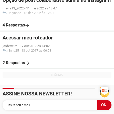
Opção de post colaborativo sumiu no Instagram
mayra13_2022
-
11 mai 2022 às 13:47
Haryanne
-
13 dez 2022 às 12:01
4 Respostas
Acessar meu roteador
jasferreira
-
17 out 2017 às 14:02
ninha25
-
18 out 2017 às 06:03
2 Respostas
ASSINE NOSSA NEWSLETTER!