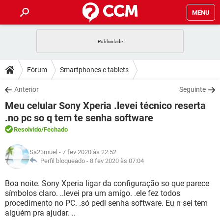
MENU
INÍCIO
JOGOS
WHATSAPP
DICAS
Fórum
Smartphones e tablets
CELULAR
FACEBOOK
JOGOS
WHATSAPP
DOWNLOADS
Anterior
Seguinte
OUTLOOK
EXCEL
CELULAR
FACEBOOK
Meu celular Sony Xperia .levei técnico reserta
INSTAGRAM
JOGOS
GMAIL
WHATSAPP
FÓRUM
OUTLOOK
EXCEL
.no pc so q tem te senha software
GUIA DE COMPRAS
CELULAR
FACEBOOK
Resolvido
/Fechado
INSTAGRAM
JOGOS
GMAIL
WHATSAPP
GLOSSÁRIO
OUTLOOK
EXCEL
GUIA DE COMPRAS
CELULAR
FACEBOOK
Sa23muel
- 7 fev 2020 às 22:52
INSTAGRAM
JOGOS
GMAIL
WHATSAPP
Perfil bloqueado -
8 fev 2020 às 07:04
OUTLOOK
EXCEL
GUIA DE COMPRAS
CELULAR
FACEBOOK
INSTAGRAM
GMAIL
Boa noite. Sony Xperia ligar da configuração so que parece
OUTLOOK
EXCEL
símbolos claro. ..levei pra um amigo. .ele fez todos
GUIA DE COMPRAS
procedimento no PC. .só pedi senha software. Eu n sei tem
INSTAGRAM
GMAIL
alguém pra ajudar. ..