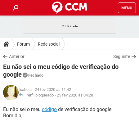
MENU
INÍCIO
JOGOS
WHATSAPP
DICAS
Fórum
Rede social
CELULAR
FACEBOOK
JOGOS
WHATSAPP
DOWNLOADS
Anterior
Seguinte
OUTLOOK
EXCEL
CELULAR
FACEBOOK
Eu não sei o meu código de verificação do
INSTAGRAM
JOGOS
GMAIL
WHATSAPP
FÓRUM
OUTLOOK
EXCEL
google
Fechado
GUIA DE COMPRAS
CELULAR
FACEBOOK
INSTAGRAM
JOGOS
GMAIL
WHATSAPP
GLOSSÁRIO
OUTLOOK
EXCEL
Isabela
- 24 fev 2020 às 11:42
GUIA DE COMPRAS
CELULAR
FACEBOOK
Perfil bloqueado -
25 fev 2020 às 04:28
INSTAGRAM
JOGOS
GMAIL
WHATSAPP
OUTLOOK
EXCEL
Eu não sei o meu
código
de verificação do google
GUIA DE COMPRAS
CELULAR
FACEBOOK
INSTAGRAM
GMAIL
Bom dia,
OUTLOOK
EXCEL
GUIA DE COMPRAS
INSTAGRAM
GMAIL