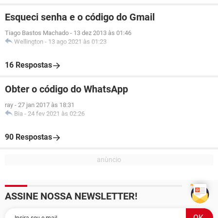
Esqueci senha e o código do Gmail
Tiago Bastos Machado
-
13 dez 2013 às 01:46
Wellington
-
13 ago 2021 às 01:23
16 Respostas
Obter o código do WhatsApp
ray
-
27 jan 2017 às 18:31
Bia
-
24 fev 2021 às 02:26
90 Respostas
ASSINE NOSSA NEWSLETTER!