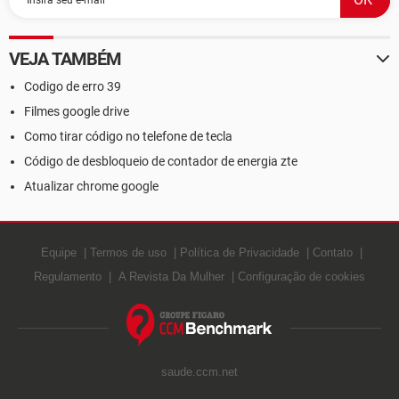
VEJA TAMBÉM
Codigo de erro 39
Filmes google drive
Como tirar código no telefone de tecla
Código de desbloqueio de contador de energia zte
Atualizar chrome google
Equipe
Termos de uso
Política de Privacidade
Contato
Regulamento
A Revista Da Mulher
Configuração de cookies
saude.ccm.net