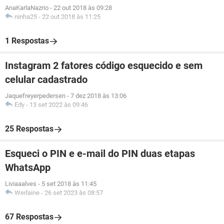
AnaKarlaNazrio
-
22 out 2018 às 09:28
ninha25
-
22 out 2018 às 11:25
1 Respostas
Instagram 2 fatores código esquecido e sem
celular cadastrado
Jaquefreyerpedersen
-
7 dez 2018 às 13:06
Edy
-
13 set 2022 às 09:46
25 Respostas
Esqueci o PIN e e-mail do PIN duas etapas
WhatsApp
Liviaaalves
-
5 set 2018 às 11:45
Werlaine
-
26 set 2023 às 08:57
67 Respostas