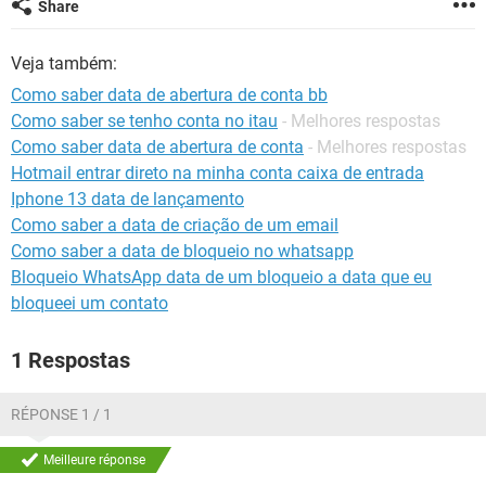
Share
GUIA DE COMPRAS
Veja também:
Como saber data de abertura de conta bb
Como saber se tenho conta no itau
- Melhores respostas
Como saber data de abertura de conta
- Melhores respostas
Hotmail entrar direto na minha conta caixa de entrada
Iphone 13 data de lançamento
Como saber a data de criação de um email
Como saber a data de bloqueio no whatsapp
Bloqueio WhatsApp data de um bloqueio a data que eu
bloqueei um contato
1 Respostas
RÉPONSE 1 / 1
Meilleure réponse