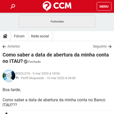
MENU
INÍCIO
JOGOS
WHATSAPP
DICAS
Fórum
Rede social
CELULAR
FACEBOOK
JOGOS
WHATSAPP
DOWNLOADS
Anterior
Seguinte
OUTLOOK
EXCEL
CELULAR
FACEBOOK
Como saber a data de abertura da minha conta
INSTAGRAM
JOGOS
GMAIL
WHATSAPP
FÓRUM
OUTLOOK
EXCEL
no ITAU?
Fechado
GUIA DE COMPRAS
CELULAR
FACEBOOK
INSTAGRAM
JOGOS
GMAIL
WHATSAPP
GLOSSÁRIO
OUTLOOK
EXCEL
RISOLETA
- 9 mar 2020 à 18:06
GUIA DE COMPRAS
CELULAR
FACEBOOK
Perfil bloqueado -
10 mar 2020 à 04:06
INSTAGRAM
JOGOS
GMAIL
WHATSAPP
OUTLOOK
EXCEL
Boa tarde,
GUIA DE COMPRAS
CELULAR
FACEBOOK
INSTAGRAM
GMAIL
OUTLOOK
EXCEL
Como saber a data de abertura da minha conta no Banco
GUIA DE COMPRAS
ITAU???
INSTAGRAM
GMAIL