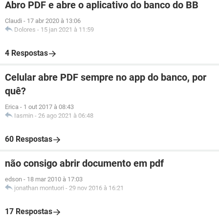
Abro PDF e abre o aplicativo do banco do BB
Claudi
-
17 abr 2020 à 13:06
Dolores
-
15 jan 2021 à 11:59
4 Respostas
Celular abre PDF sempre no app do banco, por
quê?
Erica
-
1 out 2017 à 08:43
Iasmin
-
26 ago 2021 à 06:48
60 Respostas
não consigo abrir documento em pdf
edson
-
18 mar 2010 à 17:03
jonathan montuori
-
29 nov 2016 à 16:21
17 Respostas