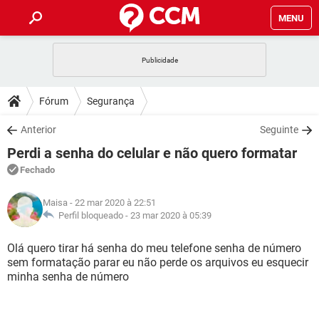
MENU
INÍCIO
JOGOS
WHATSAPP
DICAS
Fórum
Segurança
CELULAR
FACEBOOK
JOGOS
WHATSAPP
DOWNLOADS
Anterior
Seguinte
OUTLOOK
EXCEL
CELULAR
FACEBOOK
Perdi a senha do celular e não quero formatar
INSTAGRAM
JOGOS
GMAIL
WHATSAPP
FÓRUM
OUTLOOK
EXCEL
Fechado
GUIA DE COMPRAS
CELULAR
FACEBOOK
INSTAGRAM
JOGOS
GMAIL
WHATSAPP
GLOSSÁRIO
OUTLOOK
Maisa
- 22 mar 2020 à 22:51
EXCEL
GUIA DE COMPRAS
CELULAR
FACEBOOK
Perfil bloqueado -
23 mar 2020 à 05:39
INSTAGRAM
JOGOS
GMAIL
WHATSAPP
OUTLOOK
EXCEL
Olá quero tirar há senha do meu telefone senha de número
GUIA DE COMPRAS
CELULAR
FACEBOOK
sem formatação parar eu não perde os arquivos eu esquecir
INSTAGRAM
GMAIL
minha senha de número
OUTLOOK
EXCEL
GUIA DE COMPRAS
INSTAGRAM
GMAIL