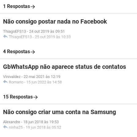
1 Respostas
Não consigo postar nada no Facebook
ThiagoEFS13
-
24 out 2019 às 09:51
ThiagoEFS13
-
25 out 2019 às 10:33
4 Respostas
GbWhatsApp não aparece status de contatos
Vinivaldez
-
22 mai 2021 às 12:19
Romario
-
15 jun 2022 às 14:58
15 Respostas
Não consigo criar uma conta na Samsung
Alexandre
-
18 jun 2018 às 19:53
ninha25
-
19 jun 2018 às 05:52