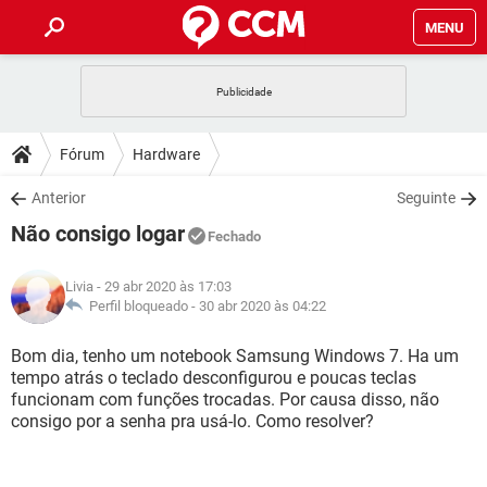
MENU
INÍCIO
JOGOS
WHATSAPP
DICAS
Fórum
Hardware
CELULAR
FACEBOOK
JOGOS
WHATSAPP
DOWNLOADS
Anterior
Seguinte
OUTLOOK
EXCEL
CELULAR
FACEBOOK
Não consigo logar
INSTAGRAM
JOGOS
GMAIL
WHATSAPP
Fechado
FÓRUM
OUTLOOK
EXCEL
GUIA DE COMPRAS
CELULAR
FACEBOOK
Livia
- 29 abr 2020 às 17:03
INSTAGRAM
JOGOS
GMAIL
WHATSAPP
GLOSSÁRIO
Perfil bloqueado -
30 abr 2020 às 04:22
OUTLOOK
EXCEL
GUIA DE COMPRAS
CELULAR
FACEBOOK
INSTAGRAM
JOGOS
GMAIL
WHATSAPP
Bom dia, tenho um notebook Samsung Windows 7. Ha um
OUTLOOK
EXCEL
tempo atrás o teclado desconfigurou e poucas teclas
GUIA DE COMPRAS
CELULAR
FACEBOOK
funcionam com funções trocadas. Por causa disso, não
INSTAGRAM
GMAIL
consigo por a senha pra usá-lo. Como resolver?
OUTLOOK
EXCEL
GUIA DE COMPRAS
INSTAGRAM
GMAIL