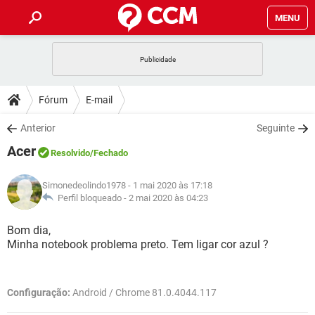
MENU
INÍCIO
JOGOS
WHATSAPP
DICAS
Fórum
E-mail
CELULAR
FACEBOOK
JOGOS
WHATSAPP
DOWNLOADS
Anterior
Seguinte
OUTLOOK
EXCEL
CELULAR
FACEBOOK
Acer
INSTAGRAM
JOGOS
GMAIL
WHATSAPP
Resolvido
/Fechado
FÓRUM
OUTLOOK
EXCEL
GUIA DE COMPRAS
CELULAR
FACEBOOK
Simonedeolindo1978
- 1 mai 2020 às 17:18
INSTAGRAM
JOGOS
GMAIL
WHATSAPP
GLOSSÁRIO
Perfil bloqueado -
2 mai 2020 às 04:23
OUTLOOK
EXCEL
GUIA DE COMPRAS
CELULAR
FACEBOOK
INSTAGRAM
JOGOS
GMAIL
WHATSAPP
Bom dia,
OUTLOOK
EXCEL
Minha notebook problema preto. Tem ligar cor azul ?
GUIA DE COMPRAS
CELULAR
FACEBOOK
INSTAGRAM
GMAIL
OUTLOOK
EXCEL
GUIA DE COMPRAS
Configuração:
Android / Chrome 81.0.4044.117
INSTAGRAM
GMAIL