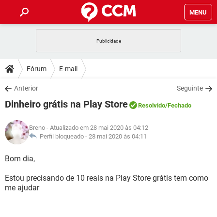
MENU
INÍCIO
JOGOS
WHATSAPP
DICAS
Fórum
E-mail
CELULAR
FACEBOOK
JOGOS
WHATSAPP
DOWNLOADS
Anterior
Seguinte
OUTLOOK
EXCEL
CELULAR
FACEBOOK
Dinheiro grátis na Play Store
INSTAGRAM
JOGOS
GMAIL
WHATSAPP
Resolvido
/Fechado
FÓRUM
OUTLOOK
EXCEL
GUIA DE COMPRAS
CELULAR
FACEBOOK
Breno
- Atualizado em 28 mai 2020 às 04:12
INSTAGRAM
JOGOS
GMAIL
WHATSAPP
GLOSSÁRIO
Perfil bloqueado -
28 mai 2020 às 04:11
OUTLOOK
EXCEL
GUIA DE COMPRAS
CELULAR
FACEBOOK
INSTAGRAM
JOGOS
GMAIL
WHATSAPP
Bom dia,
OUTLOOK
EXCEL
GUIA DE COMPRAS
CELULAR
FACEBOOK
Estou precisando de 10 reais na Play Store grátis tem como
INSTAGRAM
GMAIL
me ajudar
OUTLOOK
EXCEL
GUIA DE COMPRAS
INSTAGRAM
GMAIL