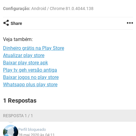
GUIA DE COMPRAS
Configuração:
Android / Chrome 81.0.4044.138
Share
Veja também:
Dinheiro grátis na Play Store
Atualizar play store
Baixar play store apk
Play tv geh versão antiga
Baixar jogos no play store
Whatsapp plus play store
1 Respostas
RESPOSTA 1 / 1
Perfil bloqueado
28 mai 2020 às 04:11