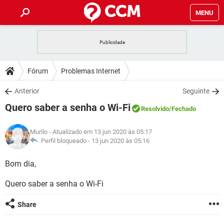
MENU
INÍCIO
JOGOS
WHATSAPP
DICAS
Fórum
Problemas Internet
CELULAR
FACEBOOK
JOGOS
WHATSAPP
DOWNLOADS
Anterior
Seguinte
OUTLOOK
EXCEL
CELULAR
FACEBOOK
Quero saber a senha o Wi-Fi
INSTAGRAM
JOGOS
GMAIL
WHATSAPP
Resolvido
/Fechado
FÓRUM
OUTLOOK
EXCEL
GUIA DE COMPRAS
CELULAR
FACEBOOK
Murilo
- Atualizado em 13 jun 2020 às 05:17
INSTAGRAM
JOGOS
GMAIL
WHATSAPP
GLOSSÁRIO
Perfil bloqueado -
13 jun 2020 às 05:16
OUTLOOK
EXCEL
GUIA DE COMPRAS
CELULAR
FACEBOOK
INSTAGRAM
JOGOS
GMAIL
WHATSAPP
Bom dia,
OUTLOOK
EXCEL
GUIA DE COMPRAS
CELULAR
FACEBOOK
Quero saber a senha o Wi-Fi
INSTAGRAM
GMAIL
OUTLOOK
EXCEL
GUIA DE COMPRAS
Share
INSTAGRAM
GMAIL