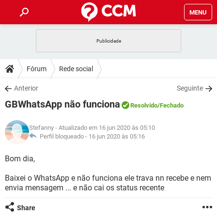
MENU
INÍCIO
JOGOS
WHATSAPP
DICAS
Fórum
Rede social
CELULAR
FACEBOOK
JOGOS
WHATSAPP
DOWNLOADS
Anterior
Seguinte
OUTLOOK
EXCEL
CELULAR
FACEBOOK
GBWhatsApp não funciona
INSTAGRAM
JOGOS
GMAIL
WHATSAPP
Resolvido
/Fechado
FÓRUM
OUTLOOK
EXCEL
GUIA DE COMPRAS
CELULAR
FACEBOOK
Stefanny
- Atualizado em 16 jun 2020 às 05:10
INSTAGRAM
JOGOS
GMAIL
WHATSAPP
GLOSSÁRIO
Perfil bloqueado -
16 jun 2020 às 05:16
OUTLOOK
EXCEL
GUIA DE COMPRAS
CELULAR
FACEBOOK
INSTAGRAM
JOGOS
GMAIL
WHATSAPP
Bom dia,
OUTLOOK
EXCEL
GUIA DE COMPRAS
CELULAR
FACEBOOK
Baixei o WhatsApp e não funciona ele trava nn recebe e nem
INSTAGRAM
GMAIL
envia mensagem ... e não cai os status recente
OUTLOOK
EXCEL
GUIA DE COMPRAS
INSTAGRAM
GMAIL
Share