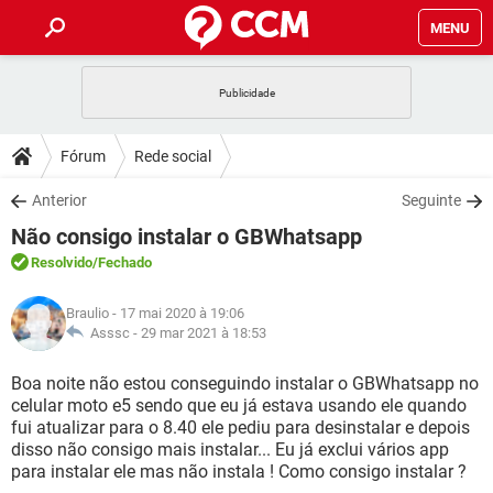
MENU
INÍCIO
JOGOS
WHATSAPP
DICAS
Fórum
Rede social
CELULAR
FACEBOOK
JOGOS
WHATSAPP
DOWNLOADS
Anterior
Seguinte
OUTLOOK
EXCEL
CELULAR
FACEBOOK
Não consigo instalar o GBWhatsapp
INSTAGRAM
JOGOS
GMAIL
WHATSAPP
FÓRUM
OUTLOOK
EXCEL
Resolvido
/Fechado
GUIA DE COMPRAS
CELULAR
FACEBOOK
INSTAGRAM
JOGOS
GMAIL
WHATSAPP
GLOSSÁRIO
OUTLOOK
Braulio
- 17 mai 2020 à 19:06
EXCEL
GUIA DE COMPRAS
CELULAR
FACEBOOK
Asssc -
29 mar 2021 à 18:53
INSTAGRAM
JOGOS
GMAIL
WHATSAPP
OUTLOOK
EXCEL
Boa noite não estou conseguindo instalar o GBWhatsapp no
GUIA DE COMPRAS
CELULAR
FACEBOOK
celular moto e5 sendo que eu já estava usando ele quando
INSTAGRAM
GMAIL
fui atualizar para o 8.40 ele pediu para desinstalar e depois
OUTLOOK
EXCEL
GUIA DE COMPRAS
disso não consigo mais instalar... Eu já exclui vários app
INSTAGRAM
GMAIL
para instalar ele mas não instala ! Como consigo instalar ?