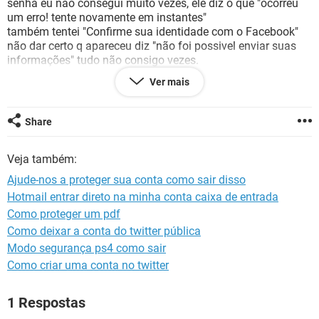
senha eu não consegui muito vezes, ele diz o que "ocorreu
GUIA DE COMPRAS
um erro! tente novamente em instantes"
também tentei "Confirme sua identidade com o Facebook"
não dar certo q apareceu diz "não foi possivel enviar suas
informações" tudo não consigo vezes.
Ver mais
que estranho, eu pouco entendo...não saber q dia vai
desbloqueado ou bloqueado sempre?
eu pouco preocupo e esperando mas meu conta tem muito
Share
fotos e videos poderá acontecer vai perder rsrsr.
Veja também:
Pergunta & Resposta
como faço o que ou vai resolver?
Ajude-nos a proteger sua conta como sair disso
que é "vamos proteger sua conta"? me explicar profundo*
Hotmail entrar direto na minha conta caixa de entrada
meu conta foi desativar? ou vai sumido?
Como proteger um pdf
me desculpa...
Como deixar a conta do twitter pública
sou surdo, eu escrevi mais diferente de português e conheço
Modo segurança ps4 como sair
mais ou menos palavras
Como criar uma conta no twitter
espero que resposta
1 Respostas
obrigado!