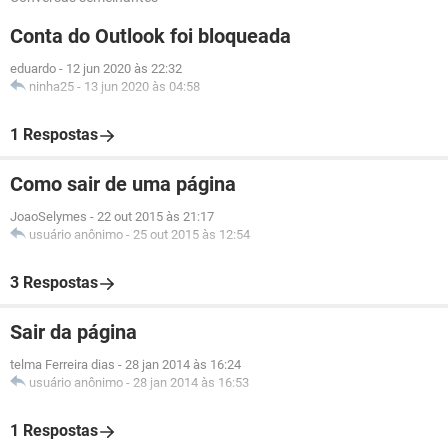
Conta do Outlook foi bloqueada
eduardo
-
12 jun 2020 às 22:32
ninha25
-
13 jun 2020 às 04:58
1 Respostas
Como sair de uma página
JoaoSelymes
-
22 out 2015 às 21:17
usuário anônimo
-
25 out 2015 às 12:54
3 Respostas
Sair da página
telma Ferreira dias
-
28 jan 2014 às 16:24
usuário anônimo
-
28 jan 2014 às 16:53
1 Respostas