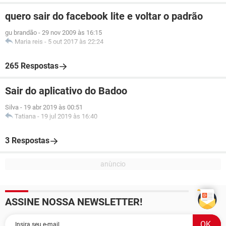
quero sair do facebook lite e voltar o padrão
gu brandão
-
29 nov 2009 às 16:15
Maria reis
-
5 out 2017 às 22:24
265 Respostas
Sair do aplicativo do Badoo
Silva
-
19 abr 2019 às 00:51
Tatiana
-
19 jul 2019 às 16:40
3 Respostas
ASSINE NOSSA NEWSLETTER!