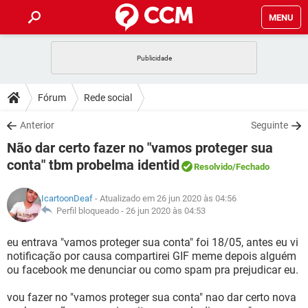
MENU
INÍCIO
JOGOS
WHATSAPP
DICAS
Fórum
Rede social
CELULAR
FACEBOOK
JOGOS
WHATSAPP
DOWNLOADS
Anterior
Seguinte
OUTLOOK
EXCEL
CELULAR
FACEBOOK
Não dar certo fazer no "vamos proteger sua
INSTAGRAM
JOGOS
GMAIL
WHATSAPP
FÓRUM
OUTLOOK
EXCEL
conta" tbm probelma identid
Resolvido
/Fechado
GUIA DE COMPRAS
CELULAR
FACEBOOK
INSTAGRAM
JOGOS
GMAIL
WHATSAPP
GLOSSÁRIO
OUTLOOK
EXCEL
IcartoonDeaf
- Atualizado em 26 jun 2020 às 04:56
GUIA DE COMPRAS
CELULAR
FACEBOOK
Perfil bloqueado -
26 jun 2020 às 04:53
INSTAGRAM
JOGOS
GMAIL
WHATSAPP
OUTLOOK
EXCEL
eu entrava "vamos proteger sua conta" foi 18/05, antes eu vi
GUIA DE COMPRAS
CELULAR
FACEBOOK
INSTAGRAM
GMAIL
notificação por causa compartirei GIF meme depois alguém
OUTLOOK
EXCEL
ou facebook me denunciar ou como spam pra prejudicar eu.
GUIA DE COMPRAS
INSTAGRAM
GMAIL
vou fazer no "vamos proteger sua conta" nao dar certo nova