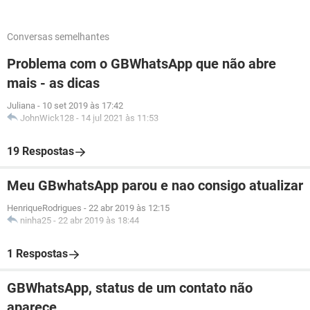
Conversas semelhantes
Problema com o GBWhatsApp que não abre
mais - as dicas
Juliana
-
10 set 2019 às 17:42
JohnWick128
-
14 jul 2021 às 11:53
19 Respostas
Meu GBwhatsApp parou e nao consigo atualizar
HenriqueRodrigues
-
22 abr 2019 às 12:15
ninha25
-
22 abr 2019 às 18:44
1 Respostas
GBWhatsApp, status de um contato não
aparece