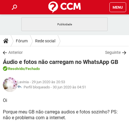
MENU
INÍCIO
JOGOS
WHATSAPP
DICAS
Fórum
Rede social
CELULAR
FACEBOOK
JOGOS
WHATSAPP
DOWNLOADS
Anterior
Seguinte
OUTLOOK
EXCEL
CELULAR
FACEBOOK
Áudio e fotos não carregam no WhatsApp GB
INSTAGRAM
JOGOS
GMAIL
WHATSAPP
FÓRUM
OUTLOOK
EXCEL
Resolvido
/Fechado
GUIA DE COMPRAS
CELULAR
FACEBOOK
INSTAGRAM
JOGOS
GMAIL
WHATSAPP
GLOSSÁRIO
OUTLOOK
Lavinia
- 29 jun 2020 às 20:53
EXCEL
GUIA DE COMPRAS
CELULAR
FACEBOOK
Perfil bloqueado -
30 jun 2020 às 04:51
INSTAGRAM
JOGOS
GMAIL
WHATSAPP
OUTLOOK
EXCEL
Oi
GUIA DE COMPRAS
CELULAR
FACEBOOK
INSTAGRAM
GMAIL
Porque meu GB não carrega audios e fotos sozinho? PS:
OUTLOOK
EXCEL
GUIA DE COMPRAS
não e problema com a internet.
INSTAGRAM
GMAIL