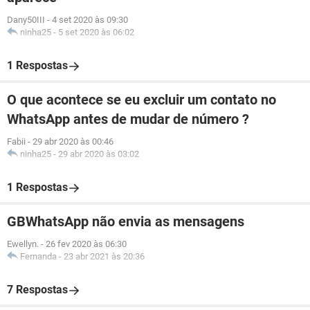
Dany50III
-
4 set 2020 às 09:30
ninha25
-
5 set 2020 às 06:02
1 Respostas
O que acontece se eu excluir um contato no
WhatsApp antes de mudar de número ?
Fabii
-
29 abr 2020 às 00:46
ninha25
-
29 abr 2020 às 03:02
1 Respostas
GBWhatsApp não envia as mensagens
Ewellyn.
-
26 fev 2020 às 06:30
Fernanda
-
23 abr 2021 às 20:36
7 Respostas