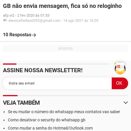
GB não envia mensagem, fica só no reloginho
afp.vr2
-
2 fev 2020 às 01:53
elenicefreitas0292@gmail.com
-
14 ago 2021 às 16:25
10 Respostas
ASSINE NOSSA NEWSLETTER!
VEJA TAMBÉM
Se eu mudar o número do whatsapp meus contatos vao saber
Como desativar o security do whatsapp gb
Como mudar a senha do Hotmail/Outlook.com