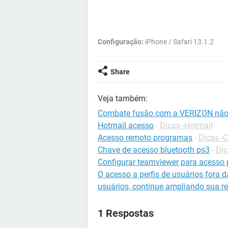
Configuração:
iPhone / Safari 13.1.2
Share
Veja também:
Combate fusão com a VERIZON não
Hotmail acesso
-
Dicas -Hotmail
Acesso remoto programas
-
Dicas -
Chave de acesso bluetooth ps3
-
Dic
Configurar teamviewer para acesso
O acesso a perfis de usuários fora d
usuários, continue ampliando sua re
1 Respostas