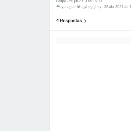
Felipe
-
25 jul 2019 às 16:39
yahcjjdbfhfhgyheghjhey
-
25 abr 2021 às 
4 Respostas