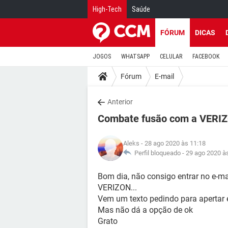
High-Tech
Saúde
FÓRUM
DICAS
JOGOS
WHATSAPP
CELULAR
FACEBOOK
Fórum
E-mail
Anterior
Combate fusão com a VERIZ
Aleks
- 28 ago 2020 às 11:18
Perfil bloqueado -
29 ago 2020 à
Bom dia, não consigo entrar no e-m
VERIZON...
Vem um texto pedindo para apertar 
Mas não dá a opção de ok
Grato