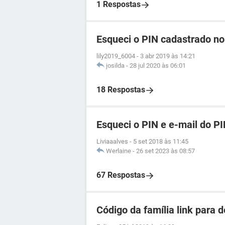
1 Respostas
Esqueci o PIN cadastrado n
lily2019_6004
-
3 abr 2019 às 14:21
josilda
-
28 jul 2020 às 06:01
18 Respostas
Esqueci o PIN e e-mail do 
Liviaaalves
-
5 set 2018 às 11:45
Werlaine
-
26 set 2023 às 08:57
67 Respostas
Código da família link para 