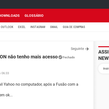
DOWNLOADS
GLOSSÁRIO
OUTLOOK
EXCEL
INSTAGRAM
GMAIL
GUIA DE COMPRAS
Seguinte
ASS
ON não tenho mais acesso
NEW
Fechado
s 06:33
ail Yahoo no computador, após a Fusão com a
em ok...