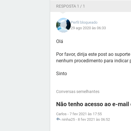
RESPOSTA 1 / 1
Perfil bloqueado
29 ago 2020 às 06:33
Olá
Por favor, dirija este post ao supor
nenhum procedimento para indicar 
Sinto
Conversas semelhantes
Não tenho acesso ao e-mail
Carlos
-
7 fev 2021 às 17:55
ninha25
-
8 fev 2021 às 06:52