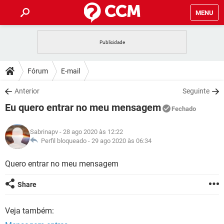
MENU
INÍCIO
JOGOS
WHATSAPP
DICAS
Fórum
E-mail
CELULAR
FACEBOOK
JOGOS
WHATSAPP
DOWNLOADS
Anterior
Seguinte
OUTLOOK
EXCEL
CELULAR
FACEBOOK
Eu quero entrar no meu mensagem
INSTAGRAM
JOGOS
GMAIL
WHATSAPP
Fechado
FÓRUM
OUTLOOK
EXCEL
GUIA DE COMPRAS
CELULAR
FACEBOOK
Sabrinapv
- 28 ago 2020 às 12:22
INSTAGRAM
JOGOS
GMAIL
WHATSAPP
GLOSSÁRIO
Perfil bloqueado -
29 ago 2020 às 06:34
OUTLOOK
EXCEL
GUIA DE COMPRAS
CELULAR
FACEBOOK
INSTAGRAM
JOGOS
GMAIL
WHATSAPP
Quero entrar no meu mensagem
OUTLOOK
EXCEL
GUIA DE COMPRAS
CELULAR
FACEBOOK
Share
INSTAGRAM
GMAIL
OUTLOOK
EXCEL
GUIA DE COMPRAS
Veja também:
INSTAGRAM
GMAIL