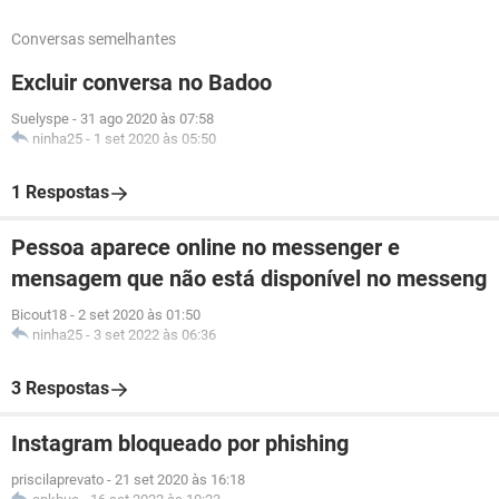
Conversas semelhantes
Excluir conversa no Badoo
Suelyspe
-
31 ago 2020 às 07:58
ninha25
-
1 set 2020 às 05:50
1 Respostas
Pessoa aparece online no messenger e
mensagem que não está disponível no messeng
Bicout18
-
2 set 2020 às 01:50
ninha25
-
3 set 2022 às 06:36
3 Respostas
Instagram bloqueado por phishing
priscilaprevato
-
21 set 2020 às 16:18