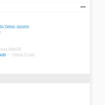
do Yahoo, socorro
l
icas -MacOS
dade
✓
-
Fórum E-mail