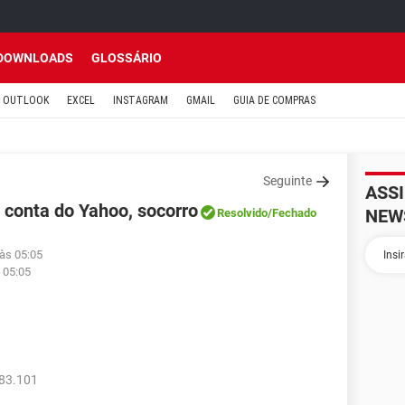
DOWNLOADS
GLOSSÁRIO
OUTLOOK
EXCEL
INSTAGRAM
GMAIL
GUIA DE COMPRAS
Seguinte
ASS
 conta do Yahoo, socorro
NEW
Resolvido
/Fechado
 às 05:05
 05:05
183.101