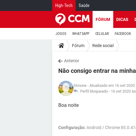
High-Tech
Saúde
FÓRUM
DICAS
JOGOS
WHATSAPP
CELULAR
FACEBOOK
Fórum
Rede social
Anterior
Não consigo entrar na minha
Simone
- Atualizado em 16 set 2020
Perfil bloqueado -
16 set 2020 às
Boa noite
Configuração:
Android / Chrome 85.0.4