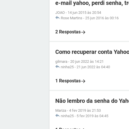
e-mail yahoo, perdi senha, t
JOAO
-
14 jun 2015 às 20:54
Rose Martins
-
25 jun 2016 às 00:16
2 Respostas
Como recuperar conta Yahoo
gilmara
-
20 jun 2022 às 14:21
ninha25
-
21 jun 2022 às 04:40
1 Respostas
Não lembro da senha do Ya
Mariza
-
4 fev 2019 às 21:53
ninha25
-
5 fev 2019 às 04:45