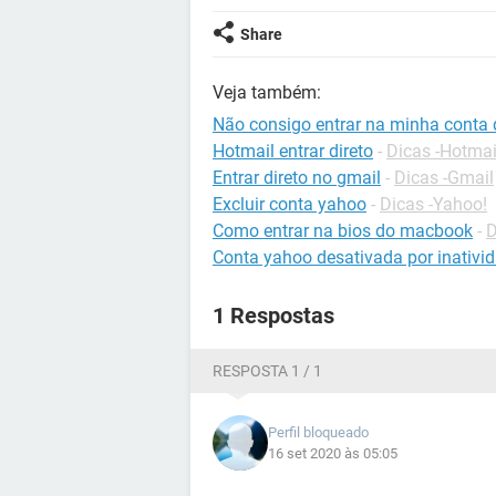
Share
Veja também:
Não consigo entrar na minha conta 
Hotmail entrar direto
-
Dicas -Hotmai
Entrar direto no gmail
-
Dicas -Gmail
Excluir conta yahoo
-
Dicas -Yahoo!
Como entrar na bios do macbook
-
D
Conta yahoo desativada por inativi
1 Respostas
RESPOSTA 1 / 1
Perfil bloqueado
16 set 2020 às 05:05