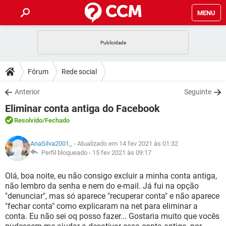
MENU
INÍCIO
JOGOS
WHATSAPP
DICAS
Fórum
Rede social
CELULAR
FACEBOOK
JOGOS
WHATSAPP
DOWNLOADS
Anterior
Seguinte
OUTLOOK
EXCEL
CELULAR
FACEBOOK
Eliminar conta antiga do Facebook
INSTAGRAM
JOGOS
GMAIL
WHATSAPP
FÓRUM
OUTLOOK
EXCEL
Resolvido
/Fechado
GUIA DE COMPRAS
CELULAR
FACEBOOK
INSTAGRAM
JOGOS
GMAIL
WHATSAPP
GLOSSÁRIO
OUTLOOK
AnaSilva2001_
- Atualizado em 14 fev 2021 às 01:32
EXCEL
GUIA DE COMPRAS
CELULAR
FACEBOOK
Perfil bloqueado -
15 fev 2021 às 09:17
INSTAGRAM
JOGOS
GMAIL
WHATSAPP
OUTLOOK
EXCEL
Olá, boa noite, eu não consigo excluir a minha conta antiga,
GUIA DE COMPRAS
CELULAR
FACEBOOK
não lembro da senha e nem do e-mail. Já fui na opção
INSTAGRAM
GMAIL
"denunciar", mas só aparece "recuperar conta" e não aparece
OUTLOOK
EXCEL
GUIA DE COMPRAS
"fechar conta" como explicaram na net para eliminar a
INSTAGRAM
GMAIL
conta. Eu não sei oq posso fazer... Gostaria muito que vocês